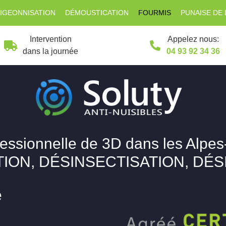
IGEONNISATION
DÉMOUSTICATION
FOURMIS
PUNAISE DE 
Intervention
Appelez nous:
dans la journée
04 93 92 34 36
fessionnelle de 3D dans les Alpes
ION, DÉSINSECTISATION, DÉ
e