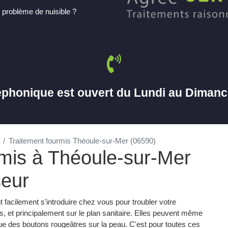
 problème de nuisible ?
éphonique est ouvert du Lundi au Diman
Traitement fourmis Théoule-sur-Mer (06590)
rmis à Théoule-sur-Mer
seur
 facilement s'introduire chez vous pour troubler votre
, et principalement sur le plan sanitaire. Elles peuvent même
ue des boutons rougeâtres sur la peau. C'est pour toutes ces