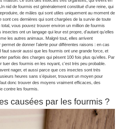
aits maison. ce sont des insectes très organisés, qui vivent en
Un nid de fourmis est généralement constitué d'une reine, qui
se reproduire, de mâles qui sont utiles uniquement au moment de
 sont ces dernières qui sont chargées de la survie de toute
u total, vous pouvez trouver environ un million de fourmis
nsectes ont un langage qui leur est propre, d'autant qu'elles
e les autres animaux. Malgré tout, elles arrivent
 permet de donner l'alerte pour différentes raisons : en cas
l faut savoir aussi que les fourmis ont une grande force, et
rter parfois des charges qui pèsent 100 fois plus qu'elles. Par
tuer des fourmis en les noyant, c'est très peu probable.
vent nager, et aussi parce que ces insectes sont très
 plusieurs heures sans s'épuiser, trouvant un moyen pour
l faut donc trouver des moyens vraiment efficaces, des
e contre les fourmis.
es causées par les fourmis ?