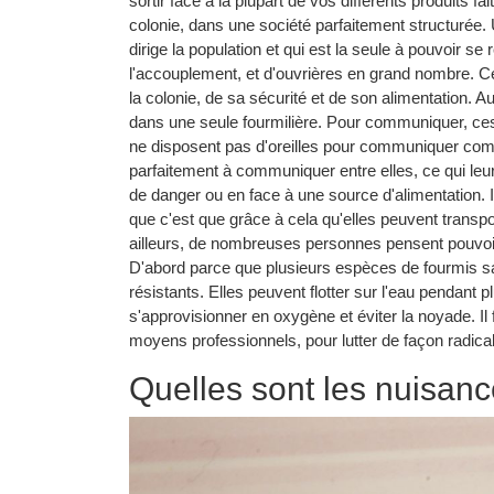
sortir face à la plupart de vos différents produits f
colonie, dans une société parfaitement structurée. 
dirige la population et qui est la seule à pouvoir 
l'accouplement, et d'ouvrières en grand nombre. Ce
la colonie, de sa sécurité et de son alimentation. A
dans une seule fourmilière. Pour communiquer, ces i
ne disposent pas d'oreilles pour communiquer comm
parfaitement à communiquer entre elles, ce qui leur
de danger ou en face à une source d'alimentation. I
que c'est que grâce à cela qu'elles peuvent transpo
ailleurs, de nombreuses personnes pensent pouvoir 
D'abord parce que plusieurs espèces de fourmis sa
résistants. Elles peuvent flotter sur l'eau pendant
s'approvisionner en oxygène et éviter la noyade. I
moyens professionnels, pour lutter de façon radical
Quelles sont les nuisanc