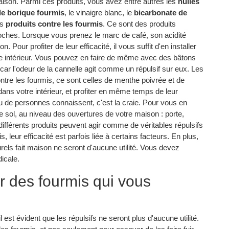
ison. Parmi ces produits, vous avez entre autres les
huiles
de borique fourmis
, le vinaigre blanc, le
bicarbonate de
es
produits contre les fourmis
. Ce sont des produits
ches. Lorsque vous prenez le marc de café, son acidité
Pour profiter de leur efficacité, il vous suffit d'en installer
e intérieur. Vous pouvez en faire de même avec des bâtons
, car l'odeur de la cannelle agit comme un répulsif sur eux. Les
contre les fourmis, ce sont celles de menthe poivrée et de
ns votre intérieur, et profiter en même temps de leur
eu de personnes connaissent, c'est la craie. Pour vous en
sur le sol, au niveau des ouvertures de votre maison : porte,
différents produits peuvent agir comme de véritables répulsifs
, leur efficacité est parfois liée à certains facteurs. En plus,
urels fait maison ne seront d'aucune utilité. Vous devez
dicale.
 des fourmis qui vous
est évident que les répulsifs ne seront plus d'aucune utilité.