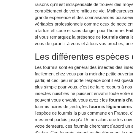
raisons qu'il est indispensable de trouver des moy
complètement de votre milieu de vie. Malheureuse
grande expérience et des connaissances poussées s
véritables professionnels comme ceux de notre ent
à la fois efficace et sans danger pour l'homme. Fai
si vous remarquez la présence de
fourmis dans l
vous de garantir à vous et à tous vos proches, une 
Les différentes espèces 
Les fourmis sont en général des insectes des insecte
facilement chez vous par la moindre petite ouverture. 
partir, et ceci peu importe l'espèce dont il est quest
plus simple pour vous, c'est de faire recours à nos 
insectes nuisibles ne puissent envahir toute votre 
peuvent vous envahir, vous avez : les
fourmis d'a
fourmis noires de jardin, les
fourmis légionnaires
l'espèce de fourmis la plus commune en France, c'e
mesurent parfois jusqu'à 15 mm alors que les ouv
votre demeure, ces fourmis cherchent d'abord un abr
d'arbre. Ces fourmis aiment particulièrement le sucr