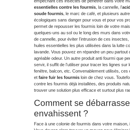
empêchant ces insectes de pénétrer dans votre ma
essentielles contre les fourmis
, la cannelle, l'
aci
soude fourmis
, le marc de café, et plusieurs autr
écologiques sans danger pour vous et pour vos pro
permet de repousser les fourmis loin de votre maison. 
quelques-uns au sol ou le long des murs dans votr
de cannelle, pour éviter l'intrusion de ces insectes
huiles essentielles les plus utilisées dans la lutte 
lavande. Vous pouvez en répandre un peu partout da
agréable odeur. Un autre produit anti fourmi que p
servir, il suffit de l'utiliser pour tracer les lignes 
fenêtre, balcon, etc. Convenablement utilisés, ces 
et
faire fuir les fourmis
loin de chez vous. Toutefois
contre les fourmis déjà installées, des produits nat
trouver une solution plus efficace et surtout plus ra
Comment se débarrasser
envahissent ?
Face à une colonie de fourmis dans votre maison, il 