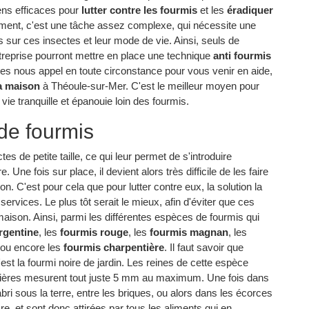
ens efficaces pour
lutter contre les fourmis
et les
éradiquer
ment, c'est une tâche assez complexe, qui nécessite une
ur ces insectes et leur mode de vie. Ainsi, seuls de
reprise pourront mettre en place une technique
anti fourmis
tes nous appel en toute circonstance pour vous venir en aide,
a maison
à Théoule-sur-Mer. C'est le meilleur moyen pour
vie tranquille et épanouie loin des fourmis.
de fourmis
s de petite taille, ce qui leur permet de s'introduire
Une fois sur place, il devient alors très difficile de les faire
ion. C'est pour cela que pour lutter contre eux, la solution la
services. Le plus tôt serait le mieux, afin d'éviter que ces
maison. Ainsi, parmi les différentes espèces de fourmis qui
rgentine
, les
fourmis rouge
, les
fourmis magnan
, les
ou encore les
fourmis charpentière
. Il faut savoir que
st la fourmi noire de jardin. Les reines de cette espèce
rières mesurent tout juste 5 mm au maximum. Une fois dans
i sous la terre, entre les briques, ou alors dans les écorces
e, et sont donc attirées par tous les aliments qui en