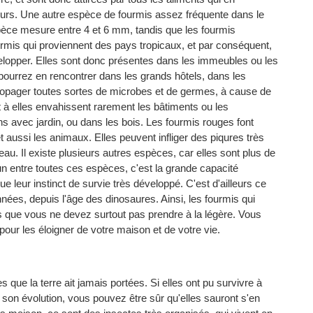
lleurs. Une autre espèce de fourmis assez fréquente dans le
spèce mesure entre 4 et 6 mm, tandis que les fourmis
mis qui proviennent des pays tropicaux, et par conséquent,
velopper. Elles sont donc présentes dans les immeubles ou les
ourrez en rencontrer dans les grands hôtels, dans les
r propager toutes sortes de microbes et de germes, à cause de
 à elles envahissent rarement les bâtiments ou les
ns avec jardin, ou dans les bois. Les fourmis rouges font
 aussi les animaux. Elles peuvent infliger des piqures très
u. Il existe plusieurs autres espèces, car elles sont plus de
n entre toutes ces espèces, c'est la grande capacité
ue leur instinct de survie très développé. C'est d'ailleurs ce
nées, depuis l'âge des dinosaures. Ainsi, les fourmis qui
s que vous ne devez surtout pas prendre à la légère. Vous
our les éloigner de votre maison et de votre vie.
es que la terre ait jamais portées. Si elles ont pu survivre à
son évolution, vous pouvez être sûr qu'elles sauront s'en