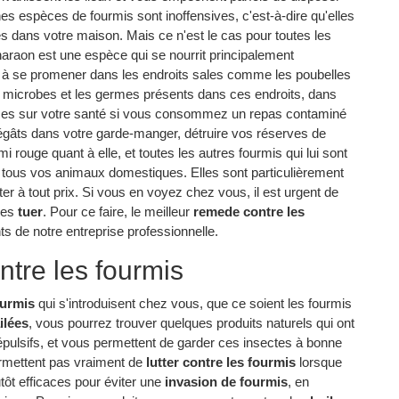
s espèces de fourmis sont inoffensives, c'est-à-dire qu'elles
s dans votre maison. Mais ce n'est le cas pour toutes les
haraon est une espèce qui se nourrit principalement
e à se promener dans les endroits sales comme les poubelles
es microbes et les germes présents dans ces endroits, dans
ces sur votre santé si vous consommez un repas contaminé
égâts dans votre garde-manger, détruire vos réserves de
mi rouge quant à elle, et toutes les autres fourmis qui lui sont
 tous vos animaux domestiques. Elles sont particulièrement
ter à tout prix. Si vous en voyez chez vous, il est urgent de
 les
tuer
. Pour ce faire, le meilleur
remede contre les
ts de notre entreprise professionnelle.
tre les fourmis
ourmis
qui s'introduisent chez vous, que ce soient les fourmis
ilées
, vous pourrez trouver quelques produits naturels qui ont
épulsifs, et vous permettent de garder ces insectes à bonne
ermettent pas vraiment de
lutter contre les fourmis
lorsque
utôt efficaces pour éviter une
invasion de fourmis
, en