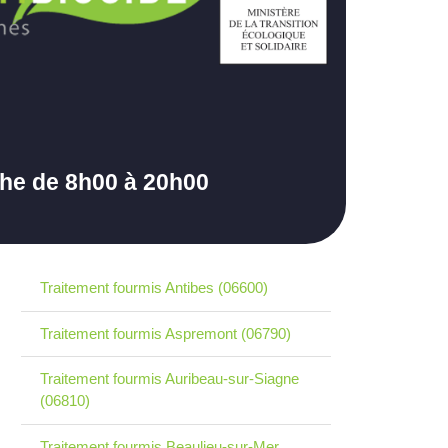
che de 8h00 à 20h00
Traitement fourmis Antibes (06600)
Traitement fourmis Aspremont (06790)
Traitement fourmis Auribeau-sur-Siagne
(06810)
Traitement fourmis Beaulieu-sur-Mer