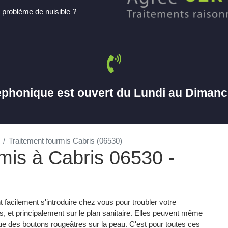
 problème de nuisible ?
éphonique est ouvert du Lundi au Diman
Traitement fourmis Cabris (06530)
rmis à Cabris 06530 -
 facilement s'introduire chez vous pour troubler votre
, et principalement sur le plan sanitaire. Elles peuvent même
ue des boutons rougeâtres sur la peau. C'est pour toutes ces