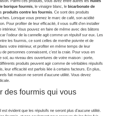
ison. Parmi ces produits, vous avez entre autres les
huiles
de borique fourmis
, le vinaigre blanc, le
bicarbonate de
es
produits contre les fourmis
. Ce sont des produits
ches. Lorsque vous prenez le marc de café, son acidité
Pour profiter de leur efficacité, il vous suffit d'en installer
e intérieur. Vous pouvez en faire de même avec des bâtons
, car l'odeur de la cannelle agit comme un répulsif sur eux. Les
contre les fourmis, ce sont celles de menthe poivrée et de
ns votre intérieur, et profiter en même temps de leur
eu de personnes connaissent, c'est la craie. Pour vous en
sur le sol, au niveau des ouvertures de votre maison : porte,
différents produits peuvent agir comme de véritables répulsifs
, leur efficacité est parfois liée à certains facteurs. En plus,
urels fait maison ne seront d'aucune utilité. Vous devez
dicale.
 des fourmis qui vous
est évident que les répulsifs ne seront plus d'aucune utilité.