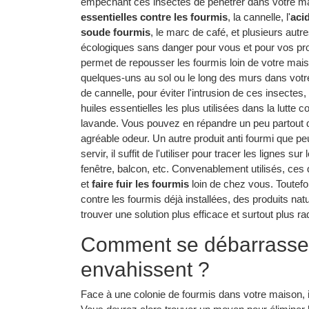
empêchant ces insectes de pénétrer dans votre ma
essentielles contre les fourmis
, la cannelle, l'
aci
soude fourmis
, le marc de café, et plusieurs autr
écologiques sans danger pour vous et pour vos pro
permet de repousser les fourmis loin de votre maison. 
quelques-uns au sol ou le long des murs dans votr
de cannelle, pour éviter l'intrusion de ces insectes
huiles essentielles les plus utilisées dans la lutte 
lavande. Vous pouvez en répandre un peu partout da
agréable odeur. Un autre produit anti fourmi que p
servir, il suffit de l'utiliser pour tracer les lignes 
fenêtre, balcon, etc. Convenablement utilisés, ces 
et
faire fuir les fourmis
loin de chez vous. Toutefois
contre les fourmis déjà installées, des produits nat
trouver une solution plus efficace et surtout plus ra
Comment se débarrasser
envahissent ?
Face à une colonie de fourmis dans votre maison, il 