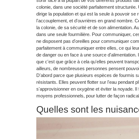
sortir face à la plupart de vos différents produits f
colonie, dans une société parfaitement structurée. 
dirige la population et qui est la seule à pouvoir 
l'accouplement, et d'ouvrières en grand nombre. Ce
la colonie, de sa sécurité et de son alimentation. A
dans une seule fourmilière. Pour communiquer, ces i
ne disposent pas d'oreilles pour communiquer comm
parfaitement à communiquer entre elles, ce qui leur
de danger ou en face à une source d'alimentation. I
que c'est que grâce à cela qu'elles peuvent transpo
ailleurs, de nombreuses personnes pensent pouvoir 
D'abord parce que plusieurs espèces de fourmis sa
résistants. Elles peuvent flotter sur l'eau pendant
s'approvisionner en oxygène et éviter la noyade. I
moyens professionnels, pour lutter de façon radical
Quelles sont les nuisanc