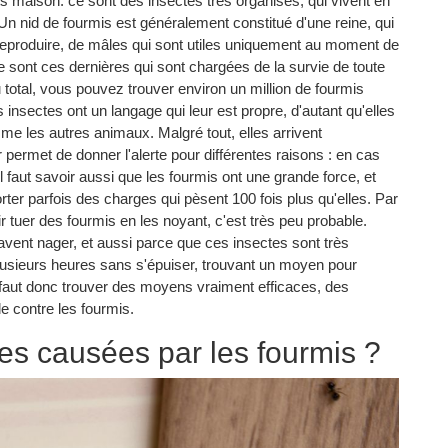
aits maison. ce sont des insectes très organisés, qui vivent en
Un nid de fourmis est généralement constitué d'une reine, qui
se reproduire, de mâles qui sont utiles uniquement au moment de
 sont ces dernières qui sont chargées de la survie de toute
u total, vous pouvez trouver environ un million de fourmis
nsectes ont un langage qui leur est propre, d'autant qu'elles
e les autres animaux. Malgré tout, elles arrivent
 permet de donner l'alerte pour différentes raisons : en cas
l faut savoir aussi que les fourmis ont une grande force, et
rter parfois des charges qui pèsent 100 fois plus qu'elles. Par
tuer des fourmis en les noyant, c'est très peu probable.
vent nager, et aussi parce que ces insectes sont très
 plusieurs heures sans s'épuiser, trouvant un moyen pour
l faut donc trouver des moyens vraiment efficaces, des
e contre les fourmis.
es causées par les fourmis ?