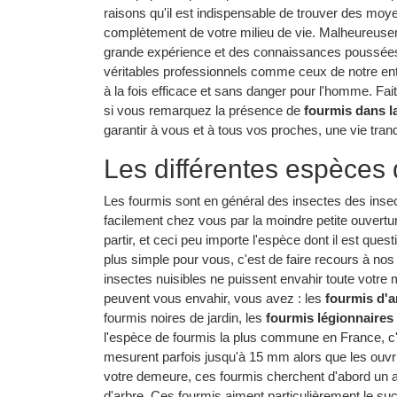
raisons qu'il est indispensable de trouver des moy
complètement de votre milieu de vie. Malheureuse
grande expérience et des connaissances poussées s
véritables professionnels comme ceux de notre ent
à la fois efficace et sans danger pour l'homme. Fai
si vous remarquez la présence de
fourmis dans l
garantir à vous et à tous vos proches, une vie tranq
Les différentes espèces 
Les fourmis sont en général des insectes des insecte
facilement chez vous par la moindre petite ouverture. 
partir, et ceci peu importe l'espèce dont il est quest
plus simple pour vous, c'est de faire recours à nos 
insectes nuisibles ne puissent envahir toute votre 
peuvent vous envahir, vous avez : les
fourmis d'a
fourmis noires de jardin, les
fourmis légionnaires
l'espèce de fourmis la plus commune en France, c'e
mesurent parfois jusqu'à 15 mm alors que les ouv
votre demeure, ces fourmis cherchent d'abord un abr
d'arbre. Ces fourmis aiment particulièrement le sucr