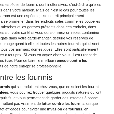
s espèces de fourmis sont inoffensives, c'est-à-dire qu'elles
s dans votre maison. Mais ce n'est le cas pour toutes les
haraon est une espèce qui se nourrit principalement
e à se promener dans les endroits sales comme les poubelles
es microbes et les germes présents dans ces endroits, dans
ces sur votre santé si vous consommez un repas contaminé
égâts dans votre garde-manger, détruire vos réserves de
mi rouge quant à elle, et toutes les autres fourmis qui lui sont
 tous vos animaux domestiques. Elles sont particulièrement
ter à tout prix. Si vous en voyez chez vous, il est urgent de
 les
tuer
. Pour ce faire, le meilleur
remede contre les
ts de notre entreprise professionnelle.
tre les fourmis
ourmis
qui s'introduisent chez vous, que ce soient les fourmis
ilées
, vous pourrez trouver quelques produits naturels qui ont
épulsifs, et vous permettent de garder ces insectes à bonne
ermettent pas vraiment de
lutter contre les fourmis
lorsque
utôt efficaces pour éviter une
invasion de fourmis
, en