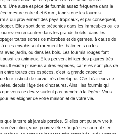
lleurs. Une autre espèce de fourmis assez fréquente dans le
spèce mesure entre 4 et 6 mm, tandis que les fourmis
mis qui proviennent des pays tropicaux, et par conséquent,
velopper. Elles sont donc présentes dans les immeubles ou les
ourrez en rencontrer dans les grands hôtels, dans les
r propager toutes sortes de microbes et de germes, à cause de
 à elles envahissent rarement les bâtiments ou les
ns avec jardin, ou dans les bois. Les fourmis rouges font
 aussi les animaux. Elles peuvent infliger des piqures très
u. Il existe plusieurs autres espèces, car elles sont plus de
n entre toutes ces espèces, c'est la grande capacité
ue leur instinct de survie très développé. C'est d'ailleurs ce
nées, depuis l'âge des dinosaures. Ainsi, les fourmis qui
s que vous ne devez surtout pas prendre à la légère. Vous
our les éloigner de votre maison et de votre vie.
es que la terre ait jamais portées. Si elles ont pu survivre à
son évolution, vous pouvez être sûr qu'elles sauront s'en