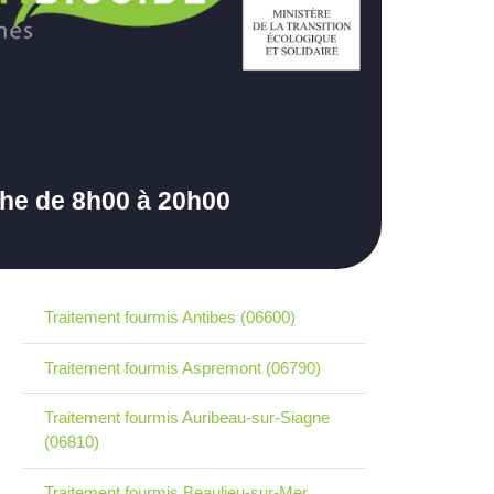
che de 8h00 à 20h00
Traitement fourmis Antibes (06600)
Traitement fourmis Aspremont (06790)
Traitement fourmis Auribeau-sur-Siagne
(06810)
Traitement fourmis Beaulieu-sur-Mer