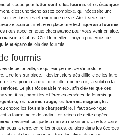
ens efficaces pour
lutter contre les fourmis
et les
éradiquer
ment, c'est une tâche assez complexe, qui nécessite une
ur ces insectes et leur mode de vie. Ainsi, seuls de
reprise pourront mettre en place une technique
anti fourmis
tes nous appel en toute circonstance pour vous venir en aide,
a maison
à Cabris. C'est le meilleur moyen pour vous de
uille et épanouie loin des fourmis.
de fourmis
s de petite taille, ce qui leur permet de s'introduire
Une fois sur place, il devient alors très difficile de les faire
ion. C'est pour cela que pour lutter contre eux, la solution la
services. Le plus tôt serait le mieux, afin d'éviter que ces
maison. Ainsi, parmi les différentes espèces de fourmis qui
rgentine
, les
fourmis rouge
, les
fourmis magnan
, les
ou encore les
fourmis charpentière
. Il faut savoir que
st la fourmi noire de jardin. Les reines de cette espèce
rières mesurent tout juste 5 mm au maximum. Une fois dans
i sous la terre, entre les briques, ou alors dans les écorces
e, et sont donc attirées par tous les aliments qui en