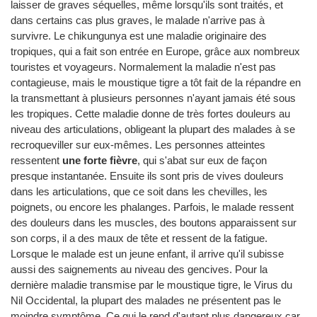
laisser de graves séquelles, même lorsqu'ils sont traités, et
dans certains cas plus graves, le malade n'arrive pas à
survivre. Le chikungunya est une maladie originaire des
tropiques, qui a fait son entrée en Europe, grâce aux nombreux
touristes et voyageurs. Normalement la maladie n'est pas
contagieuse, mais le moustique tigre a tôt fait de la répandre en
la transmettant à plusieurs personnes n'ayant jamais été sous
les tropiques. Cette maladie donne de très fortes douleurs au
niveau des articulations, obligeant la plupart des malades à se
recroqueviller sur eux-mêmes. Les personnes atteintes
ressentent
une forte fièvre
, qui s'abat sur eux de façon
presque instantanée. Ensuite ils sont pris de vives douleurs
dans les articulations, que ce soit dans les chevilles, les
poignets, ou encore les phalanges. Parfois, le malade ressent
des douleurs dans les muscles, des boutons apparaissent sur
son corps, il a des maux de tête et ressent de la fatigue.
Lorsque le malade est un jeune enfant, il arrive qu'il subisse
aussi des saignements au niveau des gencives. Pour la
dernière maladie transmise par le moustique tigre, le Virus du
Nil Occidental, la plupart des malades ne présentent pas le
moindre symptôme. Ce qui le rend d'autant plus dangereux car