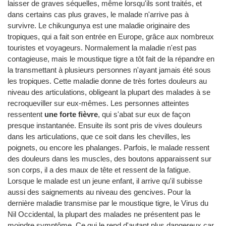
laisser de graves séquelles, même lorsqu'ils sont traités, et
dans certains cas plus graves, le malade n'arrive pas à
survivre. Le chikungunya est une maladie originaire des
tropiques, qui a fait son entrée en Europe, grâce aux nombreux
touristes et voyageurs. Normalement la maladie n'est pas
contagieuse, mais le moustique tigre a tôt fait de la répandre en
la transmettant à plusieurs personnes n'ayant jamais été sous
les tropiques. Cette maladie donne de très fortes douleurs au
niveau des articulations, obligeant la plupart des malades à se
recroqueviller sur eux-mêmes. Les personnes atteintes
ressentent
une forte fièvre
, qui s'abat sur eux de façon
presque instantanée. Ensuite ils sont pris de vives douleurs
dans les articulations, que ce soit dans les chevilles, les
poignets, ou encore les phalanges. Parfois, le malade ressent
des douleurs dans les muscles, des boutons apparaissent sur
son corps, il a des maux de tête et ressent de la fatigue.
Lorsque le malade est un jeune enfant, il arrive qu'il subisse
aussi des saignements au niveau des gencives. Pour la
dernière maladie transmise par le moustique tigre, le Virus du
Nil Occidental, la plupart des malades ne présentent pas le
moindre symptôme. Ce qui le rend d'autant plus dangereux car