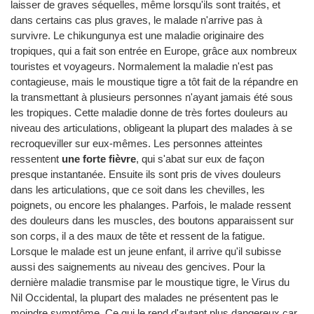
laisser de graves séquelles, même lorsqu'ils sont traités, et
dans certains cas plus graves, le malade n'arrive pas à
survivre. Le chikungunya est une maladie originaire des
tropiques, qui a fait son entrée en Europe, grâce aux nombreux
touristes et voyageurs. Normalement la maladie n'est pas
contagieuse, mais le moustique tigre a tôt fait de la répandre en
la transmettant à plusieurs personnes n'ayant jamais été sous
les tropiques. Cette maladie donne de très fortes douleurs au
niveau des articulations, obligeant la plupart des malades à se
recroqueviller sur eux-mêmes. Les personnes atteintes
ressentent
une forte fièvre
, qui s'abat sur eux de façon
presque instantanée. Ensuite ils sont pris de vives douleurs
dans les articulations, que ce soit dans les chevilles, les
poignets, ou encore les phalanges. Parfois, le malade ressent
des douleurs dans les muscles, des boutons apparaissent sur
son corps, il a des maux de tête et ressent de la fatigue.
Lorsque le malade est un jeune enfant, il arrive qu'il subisse
aussi des saignements au niveau des gencives. Pour la
dernière maladie transmise par le moustique tigre, le Virus du
Nil Occidental, la plupart des malades ne présentent pas le
moindre symptôme. Ce qui le rend d'autant plus dangereux car