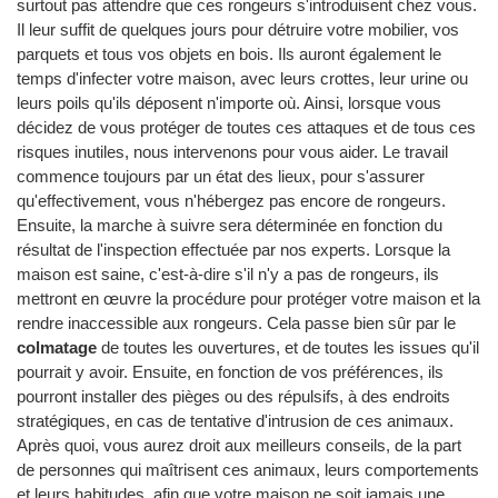
surtout pas attendre que ces rongeurs s'introduisent chez vous.
Il leur suffit de quelques jours pour détruire votre mobilier, vos
parquets et tous vos objets en bois. Ils auront également le
temps d'infecter votre maison, avec leurs crottes, leur urine ou
leurs poils qu'ils déposent n'importe où. Ainsi, lorsque vous
décidez de vous protéger de toutes ces attaques et de tous ces
risques inutiles, nous intervenons pour vous aider. Le travail
commence toujours par un état des lieux, pour s'assurer
qu'effectivement, vous n'hébergez pas encore de rongeurs.
Ensuite, la marche à suivre sera déterminée en fonction du
résultat de l'inspection effectuée par nos experts. Lorsque la
maison est saine, c'est-à-dire s'il n'y a pas de rongeurs, ils
mettront en œuvre la procédure pour protéger votre maison et la
rendre inaccessible aux rongeurs. Cela passe bien sûr par le
colmatage
de toutes les ouvertures, et de toutes les issues qu'il
pourrait y avoir. Ensuite, en fonction de vos préférences, ils
pourront installer des pièges ou des répulsifs, à des endroits
stratégiques, en cas de tentative d'intrusion de ces animaux.
Après quoi, vous aurez droit aux meilleurs conseils, de la part
de personnes qui maîtrisent ces animaux, leurs comportements
et leurs habitudes, afin que votre maison ne soit jamais une