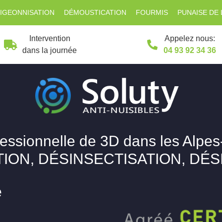
IGEONNISATION
DÉMOUSTICATION
FOURMIS
PUNAISE DE 
Intervention
Appelez nous:
dans la journée
04 93 92 34 36
fessionnelle de 3D dans les Alpes
ION, DÉSINSECTISATION, DÉ
e