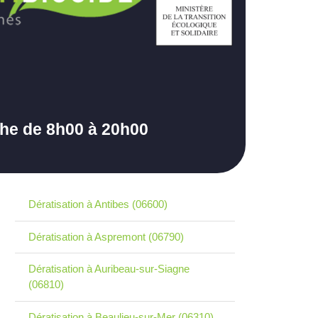
che de 8h00 à 20h00
Dératisation à Antibes (06600)
Dératisation à Aspremont (06790)
Dératisation à Auribeau-sur-Siagne
(06810)
Dératisation à Beaulieu-sur-Mer (06310)