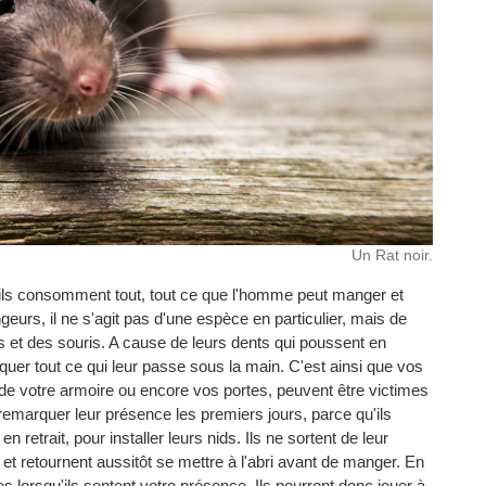
Un Rat noir.
u'ils consomment tout, tout ce que l'homme peut manger et
geurs, il ne s'agit pas d'une espèce en particulier, mais de
s et des souris. A cause de leurs dents qui poussent en
uer tout ce qui leur passe sous la main. C'est ainsi que vos
de votre armoire ou encore vos portes, peuvent être victimes
 remarquer leur présence les premiers jours, parce qu'ils
 retrait, pour installer leurs nids. Ils ne sortent de leur
 et retournent aussitôt se mettre à l'abri avant de manger. En
es lorsqu'ils sentent votre présence. Ils pourront donc jouer à