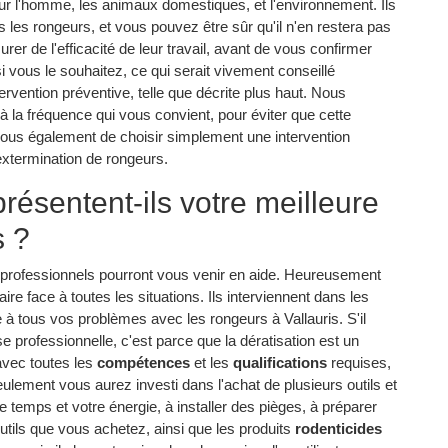
r l'homme, les animaux domestiques, et l'environnement. Ils
s les rongeurs, et vous pouvez être sûr qu'il n'en restera pas
urer de l'efficacité de leur travail, avant de vous confirmer
 vous le souhaitez, ce qui serait vivement conseillé
tervention préventive, telle que décrite plus haut. Nous
à la fréquence qui vous convient, pour éviter que cette
 vous également de choisir simplement une intervention
 extermination de rongeurs.
résentent-ils votre meilleure
s ?
es professionnels pourront vous venir en aide. Heureusement
re face à toutes les situations. Ils interviennent dans les
e à tous vos problèmes avec les rongeurs à Vallauris. S'il
e professionnelle, c'est parce que la dératisation est un
t avec toutes les
compétences
et les
qualifications
requises,
ulement vous aurez investi dans l'achat de plusieurs outils et
e temps et votre énergie, à installer des pièges, à préparer
outils que vous achetez, ainsi que les produits
rodenticides