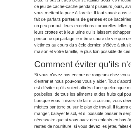
ce jeu de cache-cache pendant plusieurs jours, ava
vous mettent la puce à l'oreille. Il faut savoir aus
fait de parfaits
porteurs de germes
et de bactéries
un peu partout, leurs excrétions corporelles telles q
leurs crottes et à leur urine qu'ils laissent échapp
personne qui partage le même cadre de vie que ces
victimes au cours du siècle dernier, s'élève à plus
maison et votre famille, le plus loin possible de ce
Comment éviter qu'ils n'
Si vous n'avez pas encore de rongeurs chez vous à
d'entrer et nous pouvons vous y aider. Tout d'abord, i
est d'éviter qu'ils soient attirés d'une quelconqu
poubelles, de tous les aliments et des fruits qui pour
Lorsque vous finissez de faire la cuisine, vous dev
miettes par terre ou sur le plan de travail. Il faudr
manger, balayer le sol, et si possible passer la ser
nécessaire que si vous avez des enfants en bas âg
restes de nourriture, si vous devez les jeter, faites-