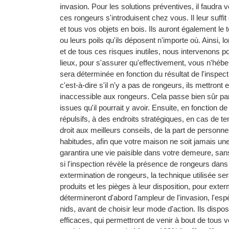
invasion. Pour les solutions préventives, il faudra
ces rongeurs s'introduisent chez vous. Il leur suffi
et tous vos objets en bois. Ils auront également le 
ou leurs poils qu'ils déposent n'importe où. Ainsi,
et de tous ces risques inutiles, nous intervenons p
lieux, pour s'assurer qu'effectivement, vous n'héb
sera déterminée en fonction du résultat de l'inspec
c'est-à-dire s'il n'y a pas de rongeurs, ils mettron
inaccessible aux rongeurs. Cela passe bien sûr pa
issues qu'il pourrait y avoir. Ensuite, en fonction d
répulsifs, à des endroits stratégiques, en cas de t
droit aux meilleurs conseils, de la part de person
habitudes, afin que votre maison ne soit jamais une
garantira une vie paisible dans votre demeure, san
si l'inspection révèle la présence de rongeurs dans
extermination de rongeurs, la technique utilisée ser
produits et les pièges à leur disposition, pour exte
détermineront d'abord l'ampleur de l'invasion, l'esp
nids, avant de choisir leur mode d'action. Ils dispo
efficaces, qui permettront de venir à bout de tous v