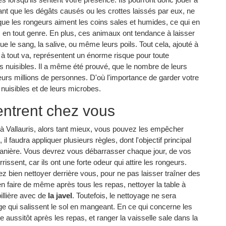
nt que les dégâts causés ou les crottes laissés par eux, ne
si que les rongeurs aiment les coins sales et humides, ce qui en
 en tout genre. En plus, ces animaux ont tendance à laisser
ue le sang, la salive, ou même leurs poils. Tout cela, ajouté à
er à tout va, représentent un énorme risque pour toute
 nuisibles. Il a même été prouvé, que le nombre de leurs
ieurs millions de personnes. D'où l'importance de garder votre
s nuisibles et de leurs microbes.
entrent chez vous
 Vallauris, alors tant mieux, vous pouvez les empêcher
l faudra appliquer plusieurs règles, dont l'objectif principal
e manière. Vous devrez vous débarrasser chaque jour, de vos
rissent, car ils ont une forte odeur qui attire les rongeurs.
ez bien nettoyer derrière vous, pour ne pas laisser traîner des
a en faire de même après tous les repas, nettoyer la table à
pillière avec de
la javel
. Toutefois, le nettoyage ne sera
e qui salissent le sol en mangeant. En ce qui concerne les
le aussitôt après les repas, et ranger la vaisselle sale dans la