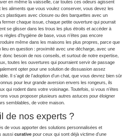
laver en même la vaisselle, car toutes ces odeurs agissent
 les aliments que vous voulez conserver, vous devez les
acs plastiques avec closure ou des barquettes avec un
 à fermer chaque issue, chaque petite ouverture qui pourrait
nt se glisser dans les trous les plus étroits et accéder à
es règles d'hygiène de base, vous n'êtes pas encore
'introduire même dans les maisons les plus propres, parce que
u lieu en question : proximité avec une décharge, avec une
donc besoin de nos conseils, et surtout de notre expertise,
ux, toutes les ouvertures qui pourraient servir de passage
galement opter pour une solution de dissuasion assez
ble. Il s'agit de l'adoption d'un chat, que vous devrez bien sûr
econnus pour leur grande aversion envers les rongeurs, ils
ux qui rodent dans votre voisinage. Toutefois, si vous n'êtes
vons vous proposer plusieurs autres astuces pour éloigner
leurs semblables, de votre maison.
il de nos experts ?
és de vous apporter des solutions personnalisées et
s aussi
curative
pour ceux qui sont déjà victime d'une