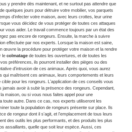
 vous y prendre dès maintenant, et ne surtout pas attendre que
t de quelques jours pour détruire votre mobilier, vos parquets
temps d'infecter votre maison, avec leurs crottes, leur urine
 lorsque vous décidez de vous protéger de toutes ces attaques
our vous aider. Le travail commence toujours par un état des
ergez pas encore de rongeurs. Ensuite, la marche à suivre
tion effectuée par nos experts. Lorsque la maison est saine,
t en œuvre la procédure pour protéger votre maison et la rendre
r le
colmatage
de toutes les ouvertures, et de toutes les
e vos préférences, ils pourront installer des pièges ou des
entative d'intrusion de ces animaux. Après quoi, vous aurez
nes qui maîtrisent ces animaux, leurs comportements et leurs
 cible pour les rongeurs. L'application de ces conseils vous
s jamais avoir à subir la présence des rongeurs. Cependant,
 la maison, ou si vous nous faites appel pour une
a toute autre. Dans ce cas, nos experts utiliseront les
rminer toute la population de rongeurs présente sur place. Ils
èce de rongeur dont il s'agit, et l'emplacement de tous leurs
sent des outils les plus performants, et des produits les plus
os assaillants, quelle que soit leur espèce. Aussi, ces