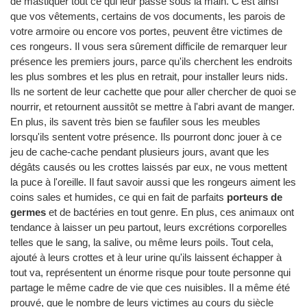
de mastiquer tout ce qui leur passe sous la main. C'est ainsi
que vos vêtements, certains de vos documents, les parois de
votre armoire ou encore vos portes, peuvent être victimes de
ces rongeurs. Il vous sera sûrement difficile de remarquer leur
présence les premiers jours, parce qu'ils cherchent les endroits
les plus sombres et les plus en retrait, pour installer leurs nids.
Ils ne sortent de leur cachette que pour aller chercher de quoi se
nourrir, et retournent aussitôt se mettre à l'abri avant de manger.
En plus, ils savent très bien se faufiler sous les meubles
lorsqu'ils sentent votre présence. Ils pourront donc jouer à ce
jeu de cache-cache pendant plusieurs jours, avant que les
dégâts causés ou les crottes laissés par eux, ne vous mettent
la puce à l'oreille. Il faut savoir aussi que les rongeurs aiment les
coins sales et humides, ce qui en fait de parfaits
porteurs de
germes
et de bactéries en tout genre. En plus, ces animaux ont
tendance à laisser un peu partout, leurs excrétions corporelles
telles que le sang, la salive, ou même leurs poils. Tout cela,
ajouté à leurs crottes et à leur urine qu'ils laissent échapper à
tout va, représentent un énorme risque pour toute personne qui
partage le même cadre de vie que ces nuisibles. Il a même été
prouvé, que le nombre de leurs victimes au cours du siècle