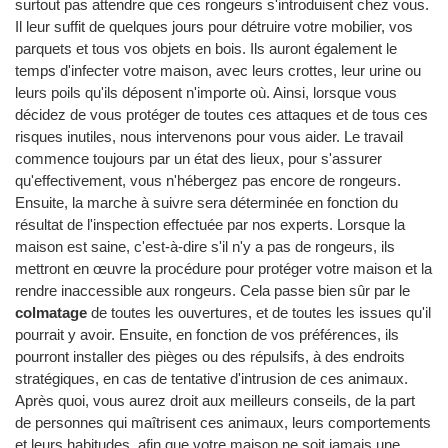
surtout pas attendre que ces rongeurs s'introduisent chez vous.
Il leur suffit de quelques jours pour détruire votre mobilier, vos
parquets et tous vos objets en bois. Ils auront également le
temps d'infecter votre maison, avec leurs crottes, leur urine ou
leurs poils qu'ils déposent n'importe où. Ainsi, lorsque vous
décidez de vous protéger de toutes ces attaques et de tous ces
risques inutiles, nous intervenons pour vous aider. Le travail
commence toujours par un état des lieux, pour s'assurer
qu'effectivement, vous n'hébergez pas encore de rongeurs.
Ensuite, la marche à suivre sera déterminée en fonction du
résultat de l'inspection effectuée par nos experts. Lorsque la
maison est saine, c'est-à-dire s'il n'y a pas de rongeurs, ils
mettront en œuvre la procédure pour protéger votre maison et la
rendre inaccessible aux rongeurs. Cela passe bien sûr par le
colmatage
de toutes les ouvertures, et de toutes les issues qu'il
pourrait y avoir. Ensuite, en fonction de vos préférences, ils
pourront installer des pièges ou des répulsifs, à des endroits
stratégiques, en cas de tentative d'intrusion de ces animaux.
Après quoi, vous aurez droit aux meilleurs conseils, de la part
de personnes qui maîtrisent ces animaux, leurs comportements
et leurs habitudes, afin que votre maison ne soit jamais une