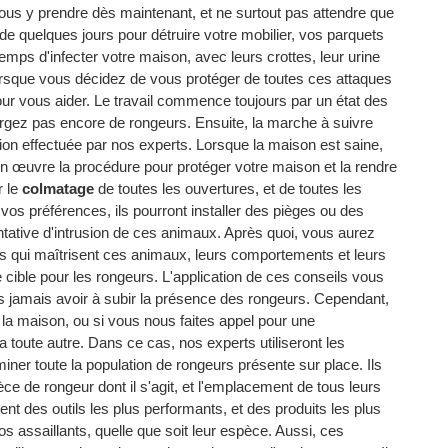
 vous y prendre dès maintenant, et ne surtout pas attendre que
t de quelques jours pour détruire votre mobilier, vos parquets
temps d'infecter votre maison, avec leurs crottes, leur urine
 lorsque vous décidez de vous protéger de toutes ces attaques
our vous aider. Le travail commence toujours par un état des
ergez pas encore de rongeurs. Ensuite, la marche à suivre
tion effectuée par nos experts. Lorsque la maison est saine,
t en œuvre la procédure pour protéger votre maison et la rendre
r le
colmatage
de toutes les ouvertures, et de toutes les
e vos préférences, ils pourront installer des pièges ou des
entative d'intrusion de ces animaux. Après quoi, vous aurez
nes qui maîtrisent ces animaux, leurs comportements et leurs
 cible pour les rongeurs. L'application de ces conseils vous
s jamais avoir à subir la présence des rongeurs. Cependant,
 la maison, ou si vous nous faites appel pour une
a toute autre. Dans ce cas, nos experts utiliseront les
rminer toute la population de rongeurs présente sur place. Ils
èce de rongeur dont il s'agit, et l'emplacement de tous leurs
sent des outils les plus performants, et des produits les plus
os assaillants, quelle que soit leur espèce. Aussi, ces