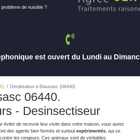
 problème de nuisible ?
éphonique est ouvert du Lundi au Diman
6)
Dératisation à Blausasc (06440)
usasc 06440.
rs - Desinsectiseur
r éviter de recevoir leur visite dans votre maison, vous aurez
nt des agents bien formés et surtout
expérimentés
, qui se
te contre les rongeurs. Ces animaux sont de véritables