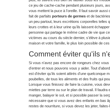
ce jeu de cache-cache pendant plusieurs jours, ava
vous mettent la puce à l'oreille. Il faut savoir aus
fait de parfaits
porteurs de germes
et de bactéries
un peu partout, leurs excrétions corporelles telles q
leurs crottes et à leur urine qu'ils laissent échapp
personne qui partage le même cadre de vie que ces
victimes au cours du siècle dernier, s'élève à plus
maison et votre famille, le plus loin possible de ce
Comment éviter qu'ils n'
Si vous n'avez pas encore de rongeurs chez vous 
d'entrer et nous pouvons vous y aider. Tout d'abord, i
est d'éviter qu'ils soient attirés d'une quelconqu
poubelles, de tous les aliments et des fruits qui pour
Lorsque vous finissez de faire la cuisine, vous dev
miettes par terre ou sur le plan de travail. Il faudr
manger, balayer le sol, et si possible passer la ser
nécessaire que si vous avez des enfants en bas âg
restes de nourriture, si vous devez les jeter, faites-