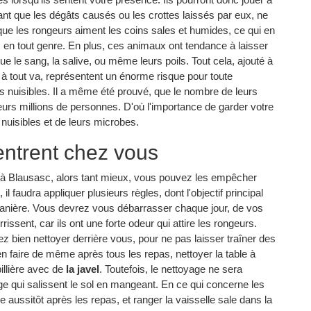
nt que les dégâts causés ou les crottes laissés par eux, ne
si que les rongeurs aiment les coins sales et humides, ce qui en
 en tout genre. En plus, ces animaux ont tendance à laisser
ue le sang, la salive, ou même leurs poils. Tout cela, ajouté à
er à tout va, représentent un énorme risque pour toute
 nuisibles. Il a même été prouvé, que le nombre de leurs
ieurs millions de personnes. D'où l'importance de garder votre
s nuisibles et de leurs microbes.
entrent chez vous
à Blausasc, alors tant mieux, vous pouvez les empêcher
l faudra appliquer plusieurs règles, dont l'objectif principal
e manière. Vous devrez vous débarrasser chaque jour, de vos
rissent, car ils ont une forte odeur qui attire les rongeurs.
ez bien nettoyer derrière vous, pour ne pas laisser traîner des
a en faire de même après tous les repas, nettoyer la table à
pillière avec de
la javel
. Toutefois, le nettoyage ne sera
e qui salissent le sol en mangeant. En ce qui concerne les
le aussitôt après les repas, et ranger la vaisselle sale dans la