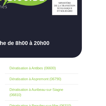
che de 8h00 à 20h00
Dératisation à Antibes (06600)
Dératisation à Aspremont (06790)
Dératisation à Auribeau-sur-Siagne
(06810)
Dératisation à Beaulieu-sur-Mer (06310)