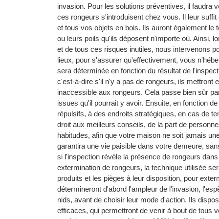
invasion. Pour les solutions préventives, il faudra
ces rongeurs s'introduisent chez vous. Il leur suffi
et tous vos objets en bois. Ils auront également le 
ou leurs poils qu'ils déposent n'importe où. Ainsi,
et de tous ces risques inutiles, nous intervenons p
lieux, pour s'assurer qu'effectivement, vous n'héb
sera déterminée en fonction du résultat de l'inspec
c'est-à-dire s'il n'y a pas de rongeurs, ils mettron
inaccessible aux rongeurs. Cela passe bien sûr pa
issues qu'il pourrait y avoir. Ensuite, en fonction d
répulsifs, à des endroits stratégiques, en cas de t
droit aux meilleurs conseils, de la part de person
habitudes, afin que votre maison ne soit jamais une
garantira une vie paisible dans votre demeure, san
si l'inspection révèle la présence de rongeurs dans
extermination de rongeurs, la technique utilisée ser
produits et les pièges à leur disposition, pour exte
détermineront d'abord l'ampleur de l'invasion, l'esp
nids, avant de choisir leur mode d'action. Ils dispo
efficaces, qui permettront de venir à bout de tous v