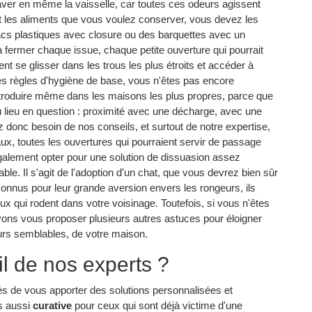
laver en même la vaisselle, car toutes ces odeurs agissent
 les aliments que vous voulez conserver, vous devez les
acs plastiques avec closure ou des barquettes avec un
 à fermer chaque issue, chaque petite ouverture qui pourrait
nt se glisser dans les trous les plus étroits et accéder à
es règles d'hygiène de base, vous n'êtes pas encore
'introduire même dans les maisons les plus propres, parce que
u lieu en question : proximité avec une décharge, avec une
donc besoin de nos conseils, et surtout de notre expertise,
ux, toutes les ouvertures qui pourraient servir de passage
galement opter pour une solution de dissuasion assez
ble. Il s'agit de l'adoption d'un chat, que vous devrez bien sûr
econnus pour leur grande aversion envers les rongeurs, ils
ux qui rodent dans votre voisinage. Toutefois, si vous n'êtes
vons vous proposer plusieurs autres astuces pour éloigner
leurs semblables, de votre maison.
il de nos experts ?
és de vous apporter des solutions personnalisées et
s aussi
curative
pour ceux qui sont déjà victime d'une