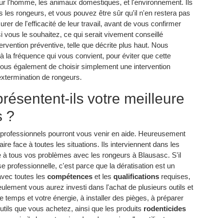
r l'homme, les animaux domestiques, et l'environnement. Ils
s les rongeurs, et vous pouvez être sûr qu'il n'en restera pas
urer de l'efficacité de leur travail, avant de vous confirmer
 vous le souhaitez, ce qui serait vivement conseillé
tervention préventive, telle que décrite plus haut. Nous
à la fréquence qui vous convient, pour éviter que cette
 vous également de choisir simplement une intervention
 extermination de rongeurs.
résentent-ils votre meilleure
s ?
es professionnels pourront vous venir en aide. Heureusement
re face à toutes les situations. Ils interviennent dans les
ce à tous vos problèmes avec les rongeurs à Blausasc. S'il
e professionnelle, c'est parce que la dératisation est un
t avec toutes les
compétences
et les
qualifications
requises,
ulement vous aurez investi dans l'achat de plusieurs outils et
e temps et votre énergie, à installer des pièges, à préparer
outils que vous achetez, ainsi que les produits
rodenticides