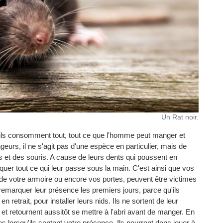
Un Rat noir.
u'ils consomment tout, tout ce que l'homme peut manger et
geurs, il ne s'agit pas d'une espèce en particulier, mais de
s et des souris. A cause de leurs dents qui poussent en
uer tout ce qui leur passe sous la main. C'est ainsi que vos
de votre armoire ou encore vos portes, peuvent être victimes
 remarquer leur présence les premiers jours, parce qu'ils
 retrait, pour installer leurs nids. Ils ne sortent de leur
 et retournent aussitôt se mettre à l'abri avant de manger. En
es lorsqu'ils sentent votre présence. Ils pourront donc jouer à