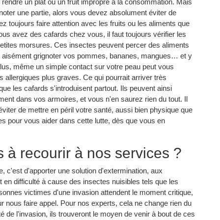
ur rendre un plat ou un fruit impropre à la consommation. Mais
rignoter une partie, alors vous devez absolument éviter de
toujours faire attention avec les fruits ou les aliments que
s avez des cafards chez vous, il faut toujours vérifier les
petites morsures. Ces insectes peuvent percer des aliments
nc aisément grignoter vos pommes, bananes, mangues… et y
plus, même un simple contact sur votre peau peut vous
allergiques plus graves. Ce qui pourrait arriver très
que les cafards s'introduisent partout. Ils peuvent ainsi
nt dans vos armoires, et vous n'en saurez rien du tout. Il
viter de mettre en péril votre santé, aussi bien physique que
es pour vous aider dans cette lutte, dès que vous en
 à recourir à nos services ?
 c'est d'apporter une solution d'extermination, aux
t en difficulté à cause des insectes nuisibles tels que les
rsonnes victimes d'une invasion attendent le moment critique,
our nous faire appel. Pour nos experts, cela ne change rien du
té de l'invasion, ils trouveront le moyen de venir à bout de ces