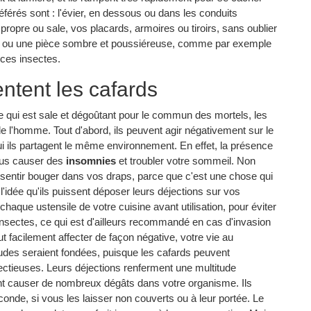
éférés sont : l'évier, en dessous ou dans les conduits
it propre ou sale, vos placards, armoires ou tiroirs, sans oublier
ras ou une pièce sombre et poussiéreuse, comme par exemple
 ces insectes.
ntent les cafards
 ce qui est sale et dégoûtant pour le commun des mortels, les
e l'homme. Tout d'abord, ils peuvent agir négativement sur le
ui ils partagent le même environnement. En effet, la présence
ous causer des
insomnies
et troubler votre sommeil. Non
entir bouger dans vos draps, parce que c'est une chose qui
l'idée qu'ils puissent déposer leurs déjections sur vos
haque ustensile de votre cuisine avant utilisation, pour éviter
sectes, ce qui est d'ailleurs recommandé en cas d'invasion
t facilement affecter de façon négative, votre vie au
iétudes seraient fondées, puisque les cafards peuvent
ectieuses. Leurs déjections renferment une multitude
vent causer de nombreux dégâts dans votre organisme. Ils
onde, si vous les laisser non couverts ou à leur portée. Le