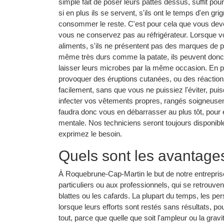
simple fait de poser leurs pattes dessus, suffit po
si en plus ils se servent, s'ils ont le temps d'en g
consommer le reste. C'est pour cela que vous devez 
vous ne conservez pas au réfrigérateur. Lorsque vou
aliments, s'ils ne présentent pas des marques de 
même très durs comme la patate, ils peuvent do
laisser leurs microbes par la même occasion. En 
provoquer des éruptions cutanées, ou des réactions 
facilement, sans que vous ne puissiez l'éviter, puis
infecter vos vêtements propres, rangés soigneuseme
faudra donc vous en débarrasser au plus tôt, pour é
mentale. Nos techniciens seront toujours disponibl
exprimez le besoin.
Quels sont les avantages
À Roquebrune-Cap-Martin le but de notre entreprise,
particuliers ou aux professionnels, qui se retrouven
blattes ou les cafards. La plupart du temps, les pe
lorsque leurs efforts sont restés sans résultats, p
tout, parce que quelle que soit l'ampleur ou la gravi