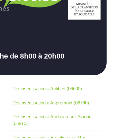
che de 8h00 à 20h00
Désinsectisation à Antibes (06600)
Désinsectisation à Aspremont (06790)
Désinsectisation à Auribeau-sur-Siagne
(06810)
Désinsectisation à Beaulieu-sur-Mer