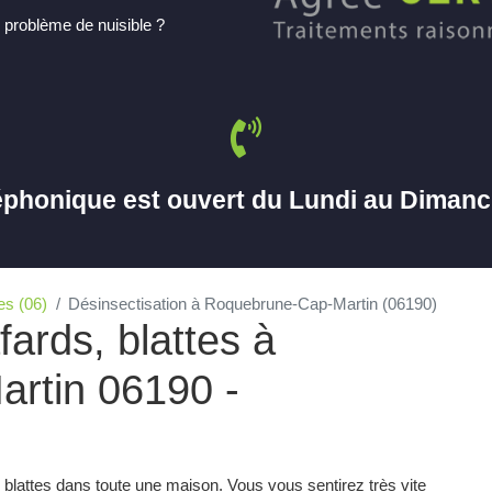
 problème de nuisible ?
éphonique est ouvert du Lundi au Diman
es (06)
Désinsectisation à Roquebrune-Cap-Martin (06190)
fards, blattes à
rtin 06190 -
ux blattes dans toute une maison. Vous vous sentirez très vite