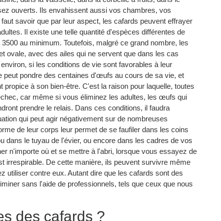
sez ouverts. Ils envahissent aussi vos chambres, vos
l faut savoir que par leur aspect, les cafards peuvent effrayer
es. Il existe une telle quantité d'espèces différentes de
à 3500 au minimum. Toutefois, malgré ce grand nombre, les
et ovale, avec des ailes qui ne servent que dans les cas
environ, si les conditions de vie sont favorables à leur
 peut pondre des centaines d'œufs au cours de sa vie, et
 propice à son bien-être. C'est la raison pour laquelle, toutes
échec, car même si vous éliminez les adultes, les œufs qui
endront prendre le relais. Dans ces conditions, il faudra
tuation qui peut agir négativement sur de nombreuses
forme de leur corps leur permet de se faufiler dans les coins
ou dans le tuyau de l'évier, ou encore dans les cadres de vos
er n'importe où et se mettre à l'abri, lorsque vous essayez de
est irrespirable. De cette manière, ils peuvent survivre même
z utiliser contre eux. Autant dire que les cafards sont des
iminer sans l'aide de professionnels, tels que ceux que nous
es des cafards ?