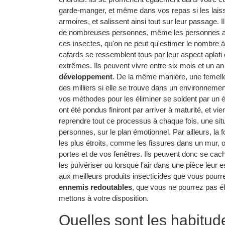
garde-manger, et même dans vos repas si les lais
armoires, et salissent ainsi tout sur leur passage. I
de nombreuses personnes, même les personnes adult
ces insectes, qu'on ne peut qu'estimer le nombre 
cafards se ressemblent tous par leur aspect aplati 
extrêmes. Ils peuvent vivre entre six mois et un an 
développement
. De la même manière, une femelle
des milliers si elle se trouve dans un environnement
vos méthodes pour les éliminer se soldent par un 
ont été pondus finiront par arriver à maturité, et vi
reprendre tout ce processus à chaque fois, une si
personnes, sur le plan émotionnel. Par ailleurs, la 
les plus étroits, comme les fissures dans un mur, 
portes et de vos fenêtres. Ils peuvent donc se cach
les pulvériser ou lorsque l'air dans une pièce leur 
aux meilleurs produits insecticides que vous pourre
ennemis redoutables
, que vous ne pourrez pas él
mettons à votre disposition.
Quelles sont les habitud