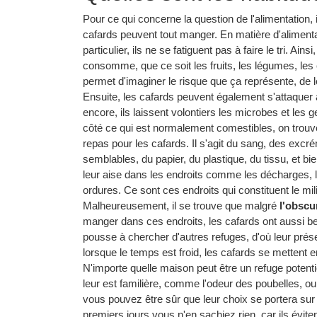
Pour ce qui concerne la question de l'alimentation,
cafards peuvent tout manger. En matière d'alimenta
particulier, ils ne se fatiguent pas à faire le tri. A
consomme, que ce soit les fruits, les légumes, les
permet d'imaginer le risque que ça représente, de l
Ensuite, les cafards peuvent également s'attaquer
encore, ils laissent volontiers les microbes et les 
côté ce qui est normalement comestibles, on trou
repas pour les cafards. Il s'agit du sang, des excré
semblables, du papier, du plastique, du tissu, et bi
leur aise dans les endroits comme les décharges, l
ordures. Ce sont ces endroits qui constituent le mi
Malheureusement, il se trouve que malgré
l'obscur
manger dans ces endroits, les cafards ont aussi beso
pousse à chercher d'autres refuges, d'où leur prés
lorsque le temps est froid, les cafards se mettent en
N'importe quelle maison peut être un refuge potenti
leur est familière, comme l'odeur des poubelles, ou 
vous pouvez être sûr que leur choix se portera sur v
premiers jours vous n'en sachiez rien, car ils évite