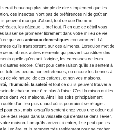
 il serait beaucoup plus simple de dire simplement que les
tion, ces insectes n'ont pas de préférences ni de goût en
insi, ils peuvent manger d'abord, tout ce que l'homme
 céréales, les gâteaux… bref tout. Rien que ce détail vous
es laisser se promener librement dans votre milieu de vie.
 à ce que vos
animaux domestiques
consomment. Là
germes qu'ils transportent, sur ces aliments. Lorsqu'on met de
ve de nombreux autres éléments qui peuvent constituer des
ments quelle qu'en soit l'origine, les carcasses de leurs
en d'autres encore. C'est pour cette raison qu'ils se sentent à
es toilettes peu ou non entretenues, ou encore les bennes à
lieu de vie naturel de ces cafards, et non vos maisons.
ité, l'humidité, la saleté
et tout ce qu'ils peuvent trouver à
in de chaleur pour être plus à l'aise. C'est la raison qui les
ence dans vos maisons. Ainsi, les soirs principalement,
 quête d'un lieu plus chaud où ils pourraient se réfugier.
el pour eux, mais lorsqu'ils sentent chez vous une odeur qui
celle des repas dans la vaisselle qui s'entasse dans l'évier,
otre maison. Lorsqu'ils arrivent à entrer, il se peut que les
nt la lumière, et ils rampent très rapidement pour se cacher