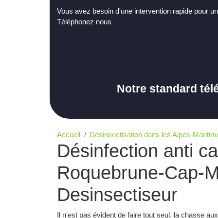
Vous avez besoin d'une intervention rapide pour un
Téléphonez nous
Notre standard tél
Accueil
Désinsectisation dans les Alpes-Maritim
Désinfection anti ca
Roquebrune-Cap-Ma
Desinsectiseur
Il n'est pas évident de faire tout seul, la chasse a