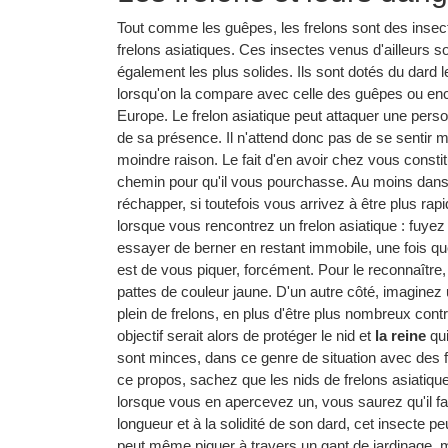
Tout comme les guêpes, les frelons sont des insecte
frelons asiatiques. Ces insectes venus d'ailleurs s
également les plus solides. Ils sont dotés du dard le
lorsqu'on la compare avec celle des guêpes ou enc
Europe. Le frelon asiatique peut attaquer une per
de sa présence. Il n'attend donc pas de se sentir m
moindre raison. Le fait d'en avoir chez vous constit
chemin pour qu'il vous pourchasse. Au moins dans
réchapper, si toutefois vous arrivez à être plus rapid
lorsque vous rencontrez un frelon asiatique : fuyez
essayer de berner en restant immobile, une fois qu
est de vous piquer, forcément. Pour le reconnaître,
pattes de couleur jaune. D'un autre côté, imaginez 
plein de frelons, en plus d'être plus nombreux cont
objectif serait alors de protéger le nid et
la reine
qui
sont minces, dans ce genre de situation avec des f
ce propos, sachez que les nids de frelons asiatiques 
lorsque vous en apercevez un, vous saurez qu'il fau
longueur et à la solidité de son dard, cet insecte p
peut même piquer à travers un gant de jardinage, ma