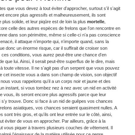
s que vous devez à tout éviter d'approcher, surtout s'il s'agit
ont encore plus agressifs et malheureusement, ils sont
 plus solide, et leur piqûre est de loin la plus
mortelle
,
ore celle des autres espèces de frelons que l'on rencontre en
sonne dans son périmètre, même si celle-ci n'a pas conscience
enacé, il attaque n'importe qui, n'importe quand, sans la
ue donc un énorme risque, car il suffirait de croiser son
 ces conditions, vous aurez peut-être une chance d'en
e que lui. Ainsi, il serait peut-être superflus de le dire, mais
 à toute vitesse. Il ne s'agit pas d'un serpent que vous pouvez
e cet insecte vous a dans son champ de vision, son objectif
 nous vous rappelons qu'il a un corps noir et jaune et des
un instant, si vous tombez nez à nez avec un nid en activité
re vous, ils seront encore plus agressifs parce que leur
 s'y trouve. Donc si face à un nid de guêpes vos chances
relons asiatiques, vos chances seraient quasiment nulles. A
sont très gros, et qu'ils ont leur entrée sur le côté, ainsi,
t éviter de vous en approcher. Par ailleurs, grâce à la
eut vous piquer à travers plusieurs couches de vêtement. Il
lgré l'épaisseur de la matière utilisée pour ce genre