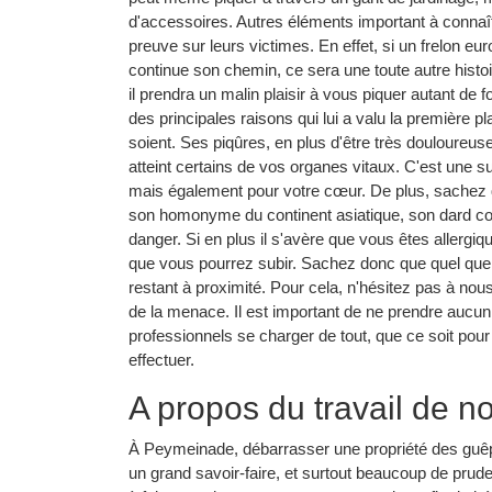
d'accessoires. Autres éléments important à connaîtr
preuve sur leurs victimes. En effet, si un frelon e
continue son chemin, ce sera une toute autre histoi
il prendra un malin plaisir à vous piquer autant de f
des principales raisons qui lui a valu la première p
soient. Ses piqûres, en plus d'être très douloureu
atteint certains de vos organes vitaux. C'est une 
mais également pour votre cœur. De plus, sachez q
son homonyme du continent asiatique, son dard con
danger. Si en plus il s'avère que vous êtes allergiqu
que vous pourrez subir. Sachez donc que quel que s
restant à proximité. Pour cela, n'hésitez pas à nou
de la menace. Il est important de ne prendre aucun
professionnels se charger de tout, que ce soit pour 
effectuer.
A propos du travail de n
À Peymeinade, débarrasser une propriété des guêpes 
un grand savoir-faire, et surtout beaucoup de prude