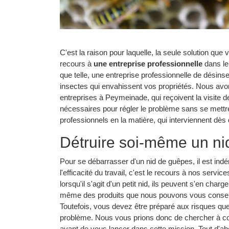
C'est la raison pour laquelle, la seule solution que
recours à
une entreprise professionnelle
dans le
que telle, une entreprise professionnelle de désinse
insectes qui envahissent vos propriétés. Nous avons
entreprises à Peymeinade, qui reçoivent la visite de
nécessaires pour régler le problème sans se met
professionnels en la matière, qui interviennent dè
Détruire soi-même un nid
Pour se débarrasser d'un nid de guêpes, il est indén
l'efficacité du travail, c'est le recours à nos servic
lorsqu'il s'agit d'un petit nid, ils peuvent s'en char
même des produits que nous pouvons vous conseille
Toutefois, vous devez être préparé aux risques q
problème. Nous vous prions donc de chercher à co
avant de vous lancer dans cette mission. Tout d'ab