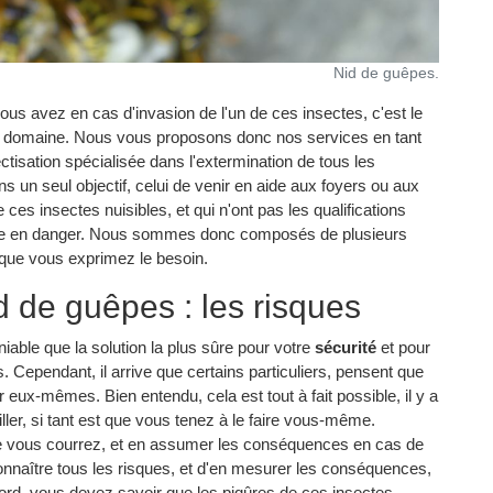
Nid de guêpes.
 vous avez en cas d'invasion de l'un de ces insectes, c'est le
 domaine. Nous vous proposons donc nos services en tant
ctisation spécialisée dans l'extermination de tous les
 un seul objectif, celui de venir en aide aux foyers ou aux
 ces insectes nuisibles, et qui n'ont pas les qualifications
tre en danger. Nous sommes donc composés de plusieurs
s que vous exprimez le besoin.
 de guêpes : les risques
iable que la solution la plus sûre pour votre
sécurité
et pour
es. Cependant, il arrive que certains particuliers, pensent que
ger eux-mêmes. Bien entendu, cela est tout à fait possible, il y a
r, si tant est que vous tenez à le faire vous-même.
ue vous courrez, et en assumer les conséquences en cas de
nnaître tous les risques, et d'en mesurer les conséquences,
ord, vous devez savoir que les piqûres de ces insectes