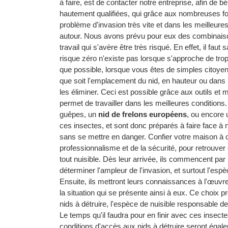
à faire, est de contacter notre entreprise, afin de
hautement qualifiées, qui grâce aux nombreuses for
problème d'invasion très vite et dans les meilleure
autour. Nous avons prévu pour eux des combinaison
travail qui s'avère être très risqué. En effet, il 
risque zéro n'existe pas lorsque s'approche de trop
que possible, lorsque vous êtes de simples citoye
que soit l'emplacement du nid, en hauteur ou dans un
les éliminer. Ceci est possible grâce aux outils et m
permet de travailler dans les meilleures conditions. 
guêpes, un
nid de frelons européens
, ou encore
ces insectes, et sont donc préparés à faire face à n
sans se mettre en danger. Confier votre maison à ces
professionnalisme et de la sécurité, pour retrouve
tout nuisible. Dès leur arrivée, ils commencent par
déterminer l'ampleur de l'invasion, et surtout l'es
Ensuite, ils mettront leurs connaissances à l'œuvre
la situation qui se présente ainsi à eux. Ce choix 
nids à détruire, l'espèce de nuisible responsable de l'
Le temps qu'il faudra pour en finir avec ces insect
conditions d'accès aux nids à détruire seront égale