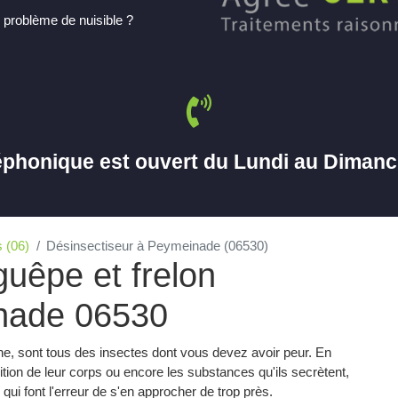
 problème de nuisible ?
éphonique est ouvert du Lundi au Diman
 (06)
Désinsectiseur à Peymeinade (06530)
guêpe et frelon
inade 06530
gine, sont tous des insectes dont vous devez avoir peur. En
sition de leur corps ou encore les substances qu'ils secrètent,
ui font l'erreur de s'en approcher de trop près.