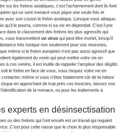
e sur les frelons asiatiques, c'est l'acharnement dont ils font
uropéen qui se sent menacé vous pique une seule fois et
re avec son cousin le frelon asiatique. Lorsque vous attaque,
ois qu'il le pourra, comme si sa vie en dépendait. C'est l'une
lace dans le classement des frelons les plus agressifs qui
ses, vous transmettent
un virus
qui peut être mortel, lorsqu'il
substance très toxique non seulement pour vos neurones,
ue même si le frelon européen n'est pas aussi agressif que
tient également du venin qui peut mettre votre vie en
es à ces venins, il est inutile de rappeler l'ampleur des dégâts
oit le frelon en face de vous, vous risquez votre vie en
s contacter, même si vous n'êtes totalement sûr de la nature
 risque en approchant de trop près ces insectes, laissez nos
l'identification de la menace, ou pour les traitements à
os experts en désinsectisation
ou des frelons qui l'ont envahi est un travail qui requiert
nce. C'est pour cette raison que le choix le plus responsable