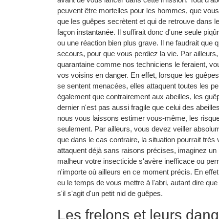
peuvent être mortelles pour les hommes, que vou
que les guêpes secrètent et qui de retrouve dans 
façon instantanée. Il suffirait donc d'une seule pi
ou une réaction bien plus grave. Il ne faudrait que
secours, pour que vous perdiez la vie. Par ailleurs
quarantaine comme nos techniciens le feraient, vou
vos voisins en danger. En effet, lorsque les guêpes
se sentent menacées, elles attaquent toutes les pe
également que contrairement aux abeilles, les guêp
dernier n'est pas aussi fragile que celui des abeill
nous vous laissons estimer vous-même, les risqu
seulement. Par ailleurs, vous devez veiller absolume
que dans le cas contraire, la situation pourrait trè
attaquent déjà sans raisons précises, imaginez un p
malheur votre insecticide s'avère inefficace ou per
n'importe où ailleurs en ce moment précis. En effet
eu le temps de vous mettre à l'abri, autant dire q
s'il s'agit d'un petit nid de guêpes.
Les frelons et leurs da