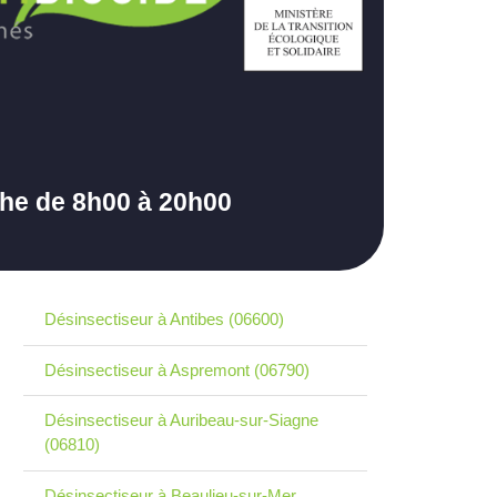
che de 8h00 à 20h00
Désinsectiseur à Antibes (06600)
Désinsectiseur à Aspremont (06790)
Désinsectiseur à Auribeau-sur-Siagne
(06810)
Désinsectiseur à Beaulieu-sur-Mer