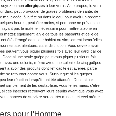
s soyez ou non
allergiques
à leur venin. A ce propos, le venin
leur dard, peut provoquer de graves problèmes de santé, de
qûre mal placée, à la tête ou dans le cou, pour avoir un œdème
 quelques heures, peut-être moins, si personne ne prévient les
, n'ayant pas le matériel nécessaire pour mettre la zone en
s mettez également la vie de tous les passants et celle de
 ont été dérangé dans leur habitat ou simplement lorsqu'elles
rsonnes aux alentours, sans distinction. Vous devez savoir
es peuvent vous piquer plusieurs fois avec leur dard, car ce
es. Donc si une seule guêpe peut vous piquer plusieurs fois,
es avec une colonie, même avec une colonie de cinq guêpes
nt à avoir des produits dont l'efficacité est avérée, parce
s vite se retourner contre vous. Surtout que si les guêpes
eu leur réaction lorsqu'ils ont été attaqués. Donc si par
met simplement de les déstabiliser, vous feriez mieux d'être
, si ces insectes retrouvent leurs esprits avant que vous ayez
ue vos chances de survivre seront très minces, et ceci même
ngers pour l'Homme