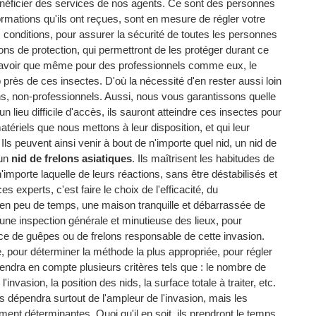
 bénéficier des services de nos agents. Ce sont des personnes
mations qu'ils ont reçues, sont en mesure de régler votre
s conditions, pour assurer la sécurité de toutes les personnes
s de protection, qui permettront de les protéger durant ce
faut savoir que même pour des professionnels comme eux, le
 près de ces insectes. D'où la nécessité d'en rester aussi loin
ns, non-professionnels. Aussi, nous vous garantissons quelle
 lieu difficile d'accès, ils sauront atteindre ces insectes pour
atériels que nous mettons à leur disposition, et qui leur
Ils peuvent ainsi venir à bout de n'importe quel nid, un nid de
 un
nid de frelons asiatiques
. Ils maîtrisent les habitudes de
'importe laquelle de leurs réactions, sans être déstabilisés et
 experts, c'est faire le choix de l'efficacité, du
r en peu de temps, une maison tranquille et débarrassée de
 une inspection générale et minutieuse des lieux, pour
pèce de guêpes ou de frelons responsable de cette invasion.
, pour déterminer la méthode la plus appropriée, pour régler
prendra en compte plusieurs critères tels que : le nombre de
invasion, la position des nids, la surface totale à traiter, etc.
es dépendra surtout de l'ampleur de l'invasion, mais les
ment déterminantes. Quoi qu'il en soit, ils prendront le temps