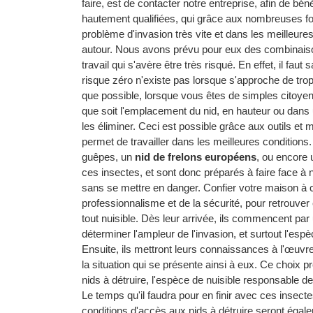
faire, est de contacter notre entreprise, afin de b
hautement qualifiées, qui grâce aux nombreuses for
problème d'invasion très vite et dans les meilleure
autour. Nous avons prévu pour eux des combinaison
travail qui s'avère être très risqué. En effet, il 
risque zéro n'existe pas lorsque s'approche de trop
que possible, lorsque vous êtes de simples citoye
que soit l'emplacement du nid, en hauteur ou dans un
les éliminer. Ceci est possible grâce aux outils et m
permet de travailler dans les meilleures conditions. 
guêpes, un
nid de frelons européens
, ou encore
ces insectes, et sont donc préparés à faire face à n
sans se mettre en danger. Confier votre maison à ces
professionnalisme et de la sécurité, pour retrouve
tout nuisible. Dès leur arrivée, ils commencent par
déterminer l'ampleur de l'invasion, et surtout l'es
Ensuite, ils mettront leurs connaissances à l'œuvre
la situation qui se présente ainsi à eux. Ce choix 
nids à détruire, l'espèce de nuisible responsable de l'
Le temps qu'il faudra pour en finir avec ces insect
conditions d'accès aux nids à détruire seront égale