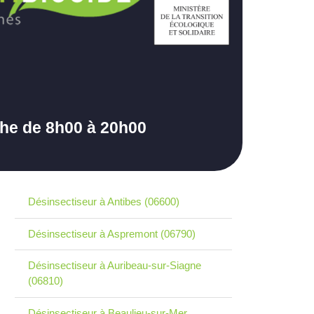
che de 8h00 à 20h00
Désinsectiseur à Antibes (06600)
Désinsectiseur à Aspremont (06790)
Désinsectiseur à Auribeau-sur-Siagne
(06810)
Désinsectiseur à Beaulieu-sur-Mer