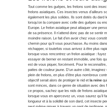
Tout comme les guêpes, les frelons sont des insecte
frelons asiatiques. Ces insectes venus d'ailleurs s
également les plus solides. Ils sont dotés du dard le
lorsqu'on la compare avec celle des guêpes ou enc
Europe. Le frelon asiatique peut attaquer une per
de sa présence. Il n'attend donc pas de se sentir m
moindre raison. Le fait d'en avoir chez vous constit
chemin pour qu'il vous pourchasse. Au moins dans
réchapper, si toutefois vous arrivez à être plus rapid
lorsque vous rencontrez un frelon asiatique : fuyez
essayer de berner en restant immobile, une fois qu
est de vous piquer, forcément. Pour le reconnaître,
pattes de couleur jaune. D'un autre côté, imaginez 
plein de frelons, en plus d'être plus nombreux cont
objectif serait alors de protéger le nid et
la reine
qui
sont minces, dans ce genre de situation avec des f
ce propos, sachez que les nids de frelons asiatiques 
lorsque vous en apercevez un, vous saurez qu'il fau
longueur et à la solidité de son dard, cet insecte p
peut même piquer à travers un gant de jardinage, ma