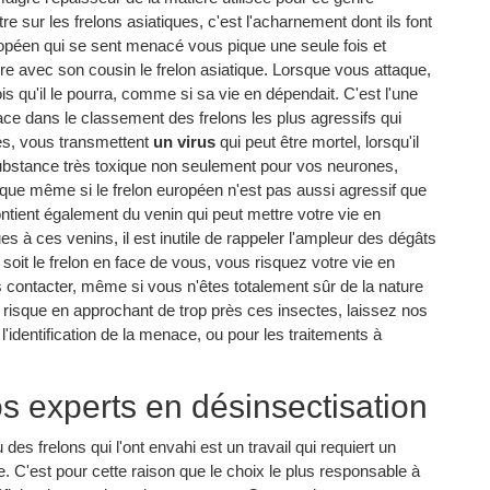
e sur les frelons asiatiques, c'est l'acharnement dont ils font
uropéen qui se sent menacé vous pique une seule fois et
re avec son cousin le frelon asiatique. Lorsque vous attaque,
ois qu'il le pourra, comme si sa vie en dépendait. C'est l'une
lace dans le classement des frelons les plus agressifs qui
ses, vous transmettent
un virus
qui peut être mortel, lorsqu'il
substance très toxique non seulement pour vos neurones,
ue même si le frelon européen n'est pas aussi agressif que
tient également du venin qui peut mettre votre vie en
es à ces venins, il est inutile de rappeler l'ampleur des dégâts
oit le frelon en face de vous, vous risquez votre vie en
s contacter, même si vous n'êtes totalement sûr de la nature
 risque en approchant de trop près ces insectes, laissez nos
l'identification de la menace, ou pour les traitements à
os experts en désinsectisation
s frelons qui l'ont envahi est un travail qui requiert un
. C'est pour cette raison que le choix le plus responsable à