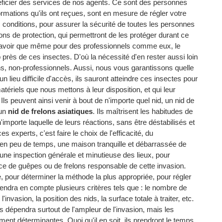
énéficier des services de nos agents. Ce sont des personnes
mations qu'ils ont reçues, sont en mesure de régler votre
s conditions, pour assurer la sécurité de toutes les personnes
s de protection, qui permettront de les protéger durant ce
faut savoir que même pour des professionnels comme eux, le
 près de ces insectes. D'où la nécessité d'en rester aussi loin
ns, non-professionnels. Aussi, nous vous garantissons quelle
 lieu difficile d'accès, ils sauront atteindre ces insectes pour
atériels que nous mettons à leur disposition, et qui leur
Ils peuvent ainsi venir à bout de n'importe quel nid, un nid de
 un
nid de frelons asiatiques
. Ils maîtrisent les habitudes de
'importe laquelle de leurs réactions, sans être déstabilisés et
 experts, c'est faire le choix de l'efficacité, du
r en peu de temps, une maison tranquille et débarrassée de
 une inspection générale et minutieuse des lieux, pour
pèce de guêpes ou de frelons responsable de cette invasion.
, pour déterminer la méthode la plus appropriée, pour régler
prendra en compte plusieurs critères tels que : le nombre de
invasion, la position des nids, la surface totale à traiter, etc.
es dépendra surtout de l'ampleur de l'invasion, mais les
ment déterminantes. Quoi qu'il en soit, ils prendront le temps