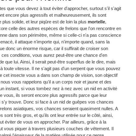
s que vous devez à tout éviter d'approcher, surtout s'il s'agit
ont encore plus agressifs et malheureusement, ils sont
 plus solide, et leur piqûre est de loin la plus
mortelle
,
ore celle des autres espèces de frelons que l'on rencontre en
sonne dans son périmètre, même si celle-ci n'a pas conscience
enacé, il attaque n'importe qui, n'importe quand, sans la
ue donc un énorme risque, car il suffirait de croiser son
 ces conditions, vous aurez peut-être une chance d'en
e que lui. Ainsi, il serait peut-être superflus de le dire, mais
 à toute vitesse. Il ne s'agit pas d'un serpent que vous pouvez
e cet insecte vous a dans son champ de vision, son objectif
 nous vous rappelons qu'il a un corps noir et jaune et des
un instant, si vous tombez nez à nez avec un nid en activité
re vous, ils seront encore plus agressifs parce que leur
 s'y trouve. Donc si face à un nid de guêpes vos chances
relons asiatiques, vos chances seraient quasiment nulles. A
sont très gros, et qu'ils ont leur entrée sur le côté, ainsi,
t éviter de vous en approcher. Par ailleurs, grâce à la
eut vous piquer à travers plusieurs couches de vêtement. Il
lgré l'épaisseur de la matière utilisée pour ce genre