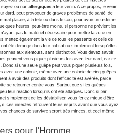
s soyez ou non
allergiques
à leur venin. A ce propos, le venin
leur dard, peut provoquer de graves problèmes de santé, de
qûre mal placée, à la tête ou dans le cou, pour avoir un œdème
 quelques heures, peut-être moins, si personne ne prévient les
, n'ayant pas le matériel nécessaire pour mettre la zone en
s mettez également la vie de tous les passants et celle de
 ont été dérangé dans leur habitat ou simplement lorsqu'elles
rsonnes aux alentours, sans distinction. Vous devez savoir
es peuvent vous piquer plusieurs fois avec leur dard, car ce
es. Donc si une seule guêpe peut vous piquer plusieurs fois,
es avec une colonie, même avec une colonie de cinq guêpes
nt à avoir des produits dont l'efficacité est avérée, parce
s vite se retourner contre vous. Surtout que si les guêpes
eu leur réaction lorsqu'ils ont été attaqués. Donc si par
met simplement de les déstabiliser, vous feriez mieux d'être
, si ces insectes retrouvent leurs esprits avant que vous ayez
ue vos chances de survivre seront très minces, et ceci même
ngers pour l'Homme