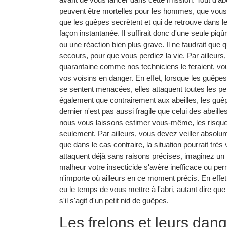
peuvent être mortelles pour les hommes, que vou
que les guêpes secrètent et qui de retrouve dans 
façon instantanée. Il suffirait donc d'une seule pi
ou une réaction bien plus grave. Il ne faudrait que
secours, pour que vous perdiez la vie. Par ailleurs
quarantaine comme nos techniciens le feraient, vou
vos voisins en danger. En effet, lorsque les guêpes
se sentent menacées, elles attaquent toutes les pe
également que contrairement aux abeilles, les guêp
dernier n'est pas aussi fragile que celui des abeill
nous vous laissons estimer vous-même, les risqu
seulement. Par ailleurs, vous devez veiller absolume
que dans le cas contraire, la situation pourrait trè
attaquent déjà sans raisons précises, imaginez un p
malheur votre insecticide s'avère inefficace ou per
n'importe où ailleurs en ce moment précis. En effet
eu le temps de vous mettre à l'abri, autant dire q
s'il s'agit d'un petit nid de guêpes.
Les frelons et leurs da