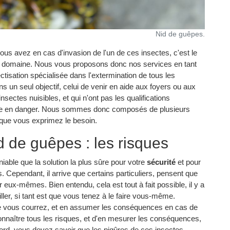
Nid de guêpes.
 vous avez en cas d'invasion de l'un de ces insectes, c'est le
 domaine. Nous vous proposons donc nos services en tant
ctisation spécialisée dans l'extermination de tous les
 un seul objectif, celui de venir en aide aux foyers ou aux
nsectes nuisibles, et qui n'ont pas les qualifications
tre en danger. Nous sommes donc composés de plusieurs
s que vous exprimez le besoin.
 de guêpes : les risques
iable que la solution la plus sûre pour votre
sécurité
et pour
es. Cependant, il arrive que certains particuliers, pensent que
ger eux-mêmes. Bien entendu, cela est tout à fait possible, il y a
r, si tant est que vous tenez à le faire vous-même.
ue vous courrez, et en assumer les conséquences en cas de
nnaître tous les risques, et d'en mesurer les conséquences,
ord, vous devez savoir que les piqûres de ces insectes