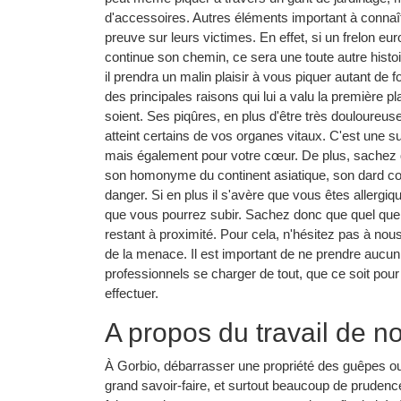
d'accessoires. Autres éléments important à connaîtr
preuve sur leurs victimes. En effet, si un frelon e
continue son chemin, ce sera une toute autre histoi
il prendra un malin plaisir à vous piquer autant de f
des principales raisons qui lui a valu la première p
soient. Ses piqûres, en plus d'être très douloureu
atteint certains de vos organes vitaux. C'est une 
mais également pour votre cœur. De plus, sachez q
son homonyme du continent asiatique, son dard con
danger. Si en plus il s'avère que vous êtes allergiqu
que vous pourrez subir. Sachez donc que quel que s
restant à proximité. Pour cela, n'hésitez pas à nou
de la menace. Il est important de ne prendre aucun
professionnels se charger de tout, que ce soit pour 
effectuer.
A propos du travail de n
À Gorbio, débarrasser une propriété des guêpes ou de
grand savoir-faire, et surtout beaucoup de prudence