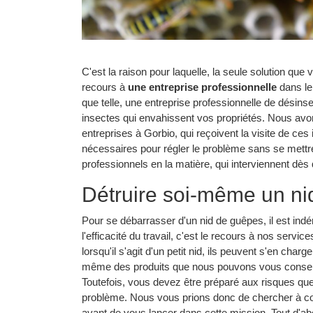
C'est la raison pour laquelle, la seule solution que
recours à
une entreprise professionnelle
dans le
que telle, une entreprise professionnelle de désinse
insectes qui envahissent vos propriétés. Nous avons
entreprises à Gorbio, qui reçoivent la visite de ces i
nécessaires pour régler le problème sans se met
professionnels en la matière, qui interviennent dè
Détruire soi-même un nid
Pour se débarrasser d'un nid de guêpes, il est indén
l'efficacité du travail, c'est le recours à nos servic
lorsqu'il s'agit d'un petit nid, ils peuvent s'en char
même des produits que nous pouvons vous conseille
Toutefois, vous devez être préparé aux risques q
problème. Nous vous prions donc de chercher à co
avant de vous lancer dans cette mission. Tout d'ab