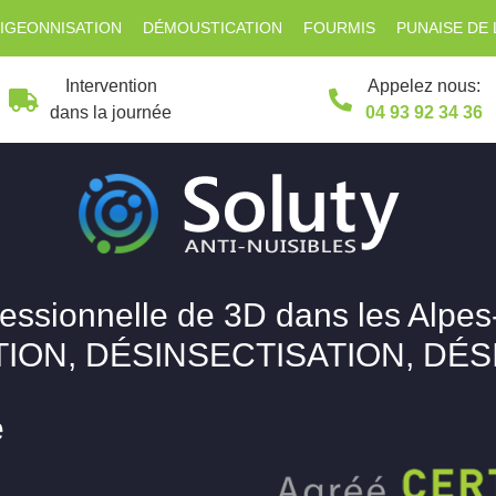
IGEONNISATION
DÉMOUSTICATION
FOURMIS
PUNAISE DE 
Intervention
Appelez nous:
dans la journée
04 93 92 34 36
fessionnelle de 3D dans les Alpes
ION, DÉSINSECTISATION, DÉ
e