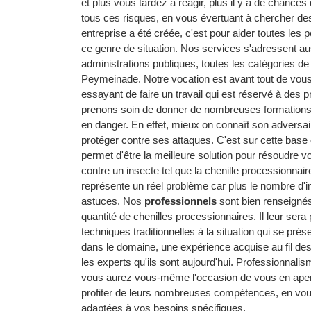
et plus vous tardez à réagir, plus il y a de chances
tous ces risques, en vous évertuant à chercher de
entreprise a été créée, c'est pour aider toutes les
ce genre de situation. Nos services s'adressent aus
administrations publiques, toutes les catégories d
Peymeinade. Notre vocation est avant tout de vous 
essayant de faire un travail qui est réservé à des p
prenons soin de donner de nombreuses formations à
en danger. En effet, mieux on connaît son adversai
protéger contre ses attaques. C'est sur cette base
permet d'être la meilleure solution pour résoudre vo
contre un insecte tel que la chenille processionna
représente un réel problème car plus le nombre d'ins
astuces. Nos
professionnels
sont bien renseignés 
quantité de chenilles processionnaires. Il leur sera 
techniques traditionnelles à la situation qui se pré
dans le domaine, une expérience acquise au fil des 
les experts qu'ils sont aujourd'hui. Professionnalism
vous aurez vous-même l'occasion de vous en aperc
profiter de leurs nombreuses compétences, en vous 
adaptées à vos besoins spécifiques.