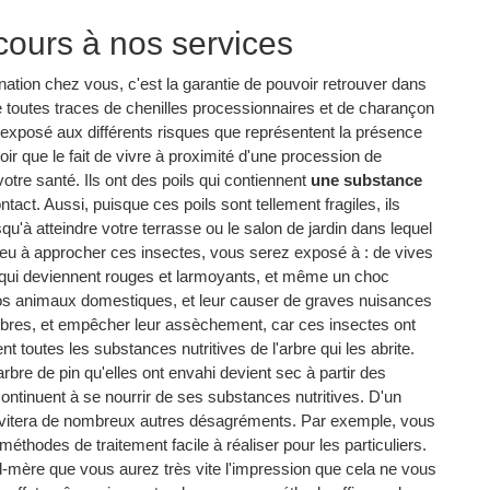
cours à nos services
ation chez vous, c'est la garantie de pouvoir retrouver dans
de toutes traces de chenilles processionnaires et de charançon
 exposé aux différents risques que représentent la présence
oir que le fait de vivre à proximité d'une procession de
otre santé. Ils ont des poils qui contiennent
une substance
tact. Aussi, puisque ces poils sont tellement fragiles, ils
u'à atteindre votre terrasse ou le salon de jardin dans lequel
eu à approcher ces insectes, vous serez exposé à : de vives
x qui deviennent rouges et larmoyants, et même un choc
vos animaux domestiques, et leur causer de graves nuisances
rbres, et empêcher leur assèchement, car ces insectes ont
toutes les substances nutritives de l'arbre qui les abrite.
arbre de pin qu'elles ont envahi devient sec à partir des
ontinuent à se nourrir de ses substances nutritives. D'un
us évitera de nombreux autres désagréments. Par exemple, vous
thodes de traitement facile à réaliser pour les particuliers.
nd-mère que vous aurez très vite l'impression que cela ne vous