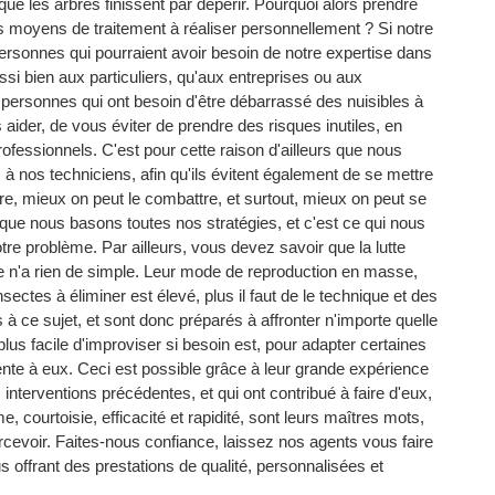
 que les arbres finissent par dépérir. Pourquoi alors prendre
s moyens de traitement à réaliser personnellement ? Si notre
 personnes qui pourraient avoir besoin de notre expertise dans
si bien aux particuliers, qu'aux entreprises ou aux
e personnes qui ont besoin d'être débarrassé des nuisibles à
aider, de vous éviter de prendre des risques inutiles, en
rofessionnels. C'est pour cette raison d'ailleurs que nous
 nos techniciens, afin qu'ils évitent également de se mettre
re, mieux on peut le combattre, et surtout, mieux on peut se
 que nous basons toutes nos stratégies, et c'est ce qui nous
tre problème. Par ailleurs, vous devez savoir que la lutte
ire n'a rien de simple. Leur mode de reproduction en masse,
ectes à éliminer est élevé, plus il faut de le technique et des
à ce sujet, et sont donc préparés à affronter n'importe quelle
plus facile d'improviser si besoin est, pour adapter certaines
sente à eux. Ceci est possible grâce à leur grande expérience
interventions précédentes, et qui ont contribué à faire d'eux,
e, courtoisie, efficacité et rapidité, sont leurs maîtres mots,
evoir. Faites-nous confiance, laissez nos agents vous faire
offrant des prestations de qualité, personnalisées et