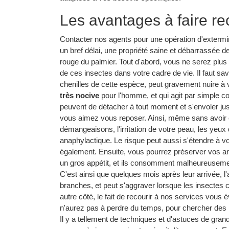
Les avantages à faire re
Contacter nos agents pour une opération d'extermin
un bref délai, une propriété saine et débarrassée 
rouge du palmier. Tout d'abord, vous ne serez plus
de ces insectes dans votre cadre de vie. Il faut sav
chenilles de cette espèce, peut gravement nuire à v
très nocive
pour l'homme, et qui agit par simple con
peuvent de détacher à tout moment et s'envoler jusq
vous aimez vous reposer. Ainsi, même sans avoir 
démangeaisons, l'irritation de votre peau, les yeu
anaphylactique. Le risque peut aussi s'étendre à 
également. Ensuite, vous pourrez préserver vos a
un gros appétit, et ils consomment malheureusement 
C'est ainsi que quelques mois après leur arrivée, l'
branches, et peut s'aggraver lorsque les insectes c
autre côté, le fait de recourir à nos services vo
n'aurez pas à perdre du temps, pour chercher des mé
Il y a tellement de techniques et d'astuces de gra