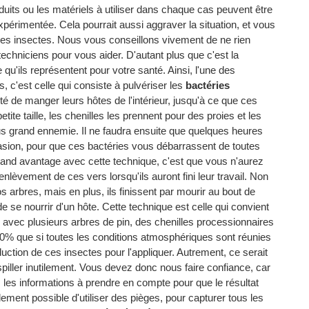
roduits ou les matériels à utiliser dans chaque cas peuvent être
érimentée. Cela pourrait aussi aggraver la situation, et vous
ces insectes. Nous vous conseillons vivement de ne rien
echniciens pour vous aider. D'autant plus que c'est la
qu'ils représentent pour votre santé. Ainsi, l'une des
, c'est celle qui consiste à pulvériser les
bactéries
ité de manger leurs hôtes de l'intérieur, jusqu'à ce que ces
etite taille, les chenilles les prennent pour des proies et les
us grand ennemie. Il ne faudra ensuite que quelques heures
nvasion, pour que ces bactéries vous débarrassent de toutes
rand avantage avec cette technique, c'est que vous n'aurez
èvement de ces vers lorsqu'ils auront fini leur travail. Non
 arbres, mais en plus, ils finissent par mourir au bout de
 de se nourrir d'un hôte. Cette technique est celle qui convient
e avec plusieurs arbres de pin, des chenilles processionnaires
100% que si toutes les conditions atmosphériques sont réunies
duction de ces insectes pour l'appliquer. Autrement, ce serait
iller inutilement. Vous devez donc nous faire confiance, car
 les informations à prendre en compte pour que le résultat
lement possible d'utiliser des pièges, pour capturer tous les