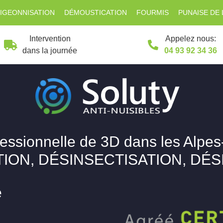
IGEONNISATION
DÉMOUSTICATION
FOURMIS
PUNAISE DE 
Intervention
Appelez nous:
dans la journée
04 93 92 34 36
fessionnelle de 3D dans les Alpes
ION, DÉSINSECTISATION, DÉ
e