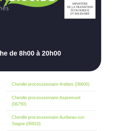
che de 8h00 à 20h00
Chenille processionnaire Antibes (06600)
Chenille processionnaire Aspremont
(06790)
Chenille processionnaire Auribeau-sur-
Siagne (06810)