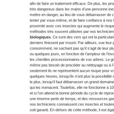
afin de faire un traitement efficace. De plus, les p
très dangereux dans les mains d'une personne inexp
mettre en danger, au lieu de vous débarrasser de 
tenter par vous-même, et de faire confiance à nos t
proximité avec ces insectes qui augmente le risque 
méthodes très souvent utilisées par nos techniciens
biologiques
. Ce sont des vers qui ont la particular
derniers finissent par mourir. Par ailleurs, vue leur p
consomment, ne sachant pas qu'il s'agit de leur pl
ou quelques jours, en fonction de l'ampleur de l'i
les chenilles processionnaires de vos arbres. Le g
même pas besoin de procéder au nettoyage ou à l'enl
seulement ils ne représentent aucun risque pour vos
quelques heures, lorsqu'ils n'ont plus la possibilité
le plus, lorsqu'il faut débarrasser un grand domain
qui les menacent. Toutefois, elle ne fonctionne à 
et si l'on attend la bonne période du cycle de repro
une énorme perte de temps, et des ressources gasp
nos techniciens connaissent ces insectes et toutes
soit garanti. En dehors de cette méthode, il est éga