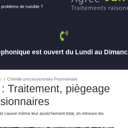
 problème de nuisible ?
éphonique est ouvert du Lundi au Diman
s
Chenille processionnaire Peymeinade
 Traitement, piègeage
ssionnaires
 et causer même leur assèchement total, on retrouve les