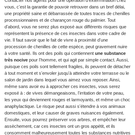
Contacter nos agents pour une opération d'extermination chez
vous, c'est la garantie de pouvoir retrouver dans un bref délai,
une propriété saine et débarrassée de toutes traces de chenilles
processionnaires et de charançon rouge du palmier. Tout
d'abord, vous ne serez plus exposé aux différents risques que
représentent la présence de ces insectes dans votre cadre de
vie. Il faut savoir que le fait de vivre à proximité d'une
procession de chenilles de cette espèce, peut gravement nuire
à votre santé. Ils ont des poils qui contiennent
une substance
très nocive
pour l'homme, et qui agit par simple contact. Aussi,
puisque ces poils sont tellement fragiles, ils peuvent de détacher
à tout moment et s'envoler jusqu'à atteindre votre terrasse ou le
salon de jardin dans lequel vous aimez vous reposer. Ainsi,
même sans avoir eu à approcher ces insectes, vous serez
exposé à : de vives démangeaisons, l'irritation de votre peau,
les yeux qui deviennent rouges et larmoyants, et même un choc
anaphylactique. Le risque peut aussi s'étendre à vos animaux
domestiques, et leur causer de graves nuisances également.
Ensuite, vous pourrez préserver vos arbres, et empêcher leur
assèchement, car ces insectes ont un gros appétit, et ils
consomment malheureusement toutes les substances nutritives