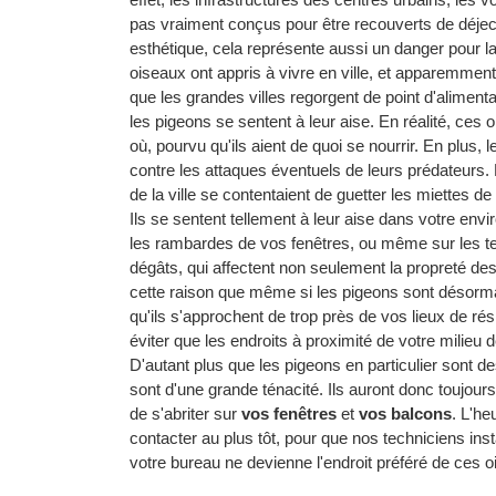
pas vraiment conçus pour être recouverts de déject
esthétique, cela représente aussi un danger pour 
oiseaux ont appris à vivre en ville, et apparemment, 
que les grandes villes regorgent de point d'alimenta
les pigeons se sentent à leur aise. En réalité, c
où, pourvu qu'ils aient de quoi se nourrir. En plus,
contre les attaques éventuels de leurs prédateurs.
de la ville se contentaient de guetter les miettes d
Ils se sentent tellement à leur aise dans votre envi
les rambardes de vos fenêtres, ou même sur les t
dégâts, qui affectent non seulement la propreté des
cette raison que même si les pigeons sont désormai
qu'ils s'approchent de trop près de vos lieux de r
éviter que les endroits à proximité de votre milieu d
D'autant plus que les pigeons en particulier sont d
sont d'une grande ténacité. Ils auront donc toujours 
de s'abriter sur
vos fenêtres
et
vos balcons
. L'he
contacter au plus tôt, pour que nos techniciens ins
votre bureau ne devienne l'endroit préféré de ces o