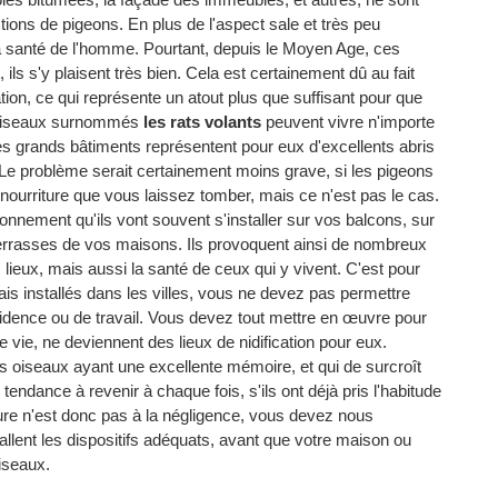
ions de pigeons. En plus de l'aspect sale et très peu
la santé de l'homme. Pourtant, depuis le Moyen Age, ces
ils s'y plaisent très bien. Cela est certainement dû au fait
tion, ce qui représente un atout plus que suffisant pour que
es oiseaux surnommés
les rats volants
peuvent vivre n'importe
 les grands bâtiments représentent pour eux d'excellents abris
 Le problème serait certainement moins grave, si les pigeons
e nourriture que vous laissez tomber, mais ce n'est pas le cas.
ronnement qu'ils vont souvent s'installer sur vos balcons, sur
errasses de vos maisons. Ils provoquent ainsi de nombreux
 lieux, mais aussi la santé de ceux qui y vivent. C'est pour
s installés dans les villes, vous ne devez pas permettre
ésidence ou de travail. Vous devez tout mettre en œuvre pour
e vie, ne deviennent des lieux de nidification pour eux.
es oiseaux ayant une excellente mémoire, et qui de surcroît
tendance à revenir à chaque fois, s'ils ont déjà pris l'habitude
ure n'est donc pas à la négligence, vous devez nous
tallent les dispositifs adéquats, avant que votre maison ou
iseaux.