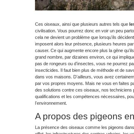
Ces oiseaux, ainsi que plusieurs autres tels que
le
civilisation. Vous pourrez donc en voir un peu parto
cela ne devient un problème que lorsqu'ils décident
imposent alors leur présence, plusieurs heures par 
causer. Ce qui augmente encore plus la gêne qu'ils 
grand nombre, par dizaines environ, ce qui impliqu
pas de rongeurs ou d'insectes, vous ne pourrez pa
insecticides. Il faut bien plus de méthode et de sav
dans vos maisons. D'ailleurs, vous avez certainem
par vos propres moyens. Mais ne vous en faites p
des solutions contre ces oiseaux, nos techniciens 
qualifications et les compétences nécessaires, pou
l'environnement.
A propos des pigeons en 
La présence des oiseaux comme les pigeons dans un
effet, les infrastructures des centres urbains, les