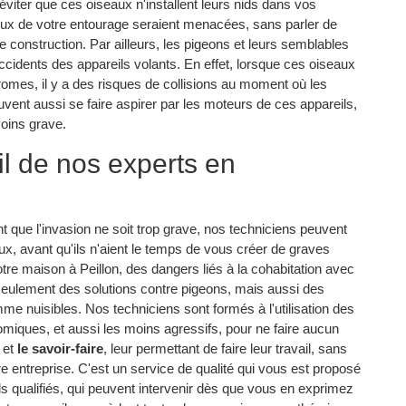
éviter que ces oiseaux n'installent leurs nids dans vos
 ceux de votre entourage seraient menacées, sans parler de
e construction. Par ailleurs, les pigeons et leurs semblables
ccidents des appareils volants. En effet, lorsque ces oiseaux
romes, il y a des risques de collisions au moment où les
uvent aussi se faire aspirer par les moteurs de ces appareils,
oins grave.
il de nos experts en
ant que l'invasion ne soit trop grave, nos techniciens peuvent
aux, avant qu'ils n'aient le temps de vous créer de graves
votre maison à Peillon, des dangers liés à la cohabitation avec
eulement des solutions contre pigeons, mais aussi des
me nuisibles. Nos techniciens sont formés à l'utilisation des
nomiques, et aussi les moins agressifs, pour ne faire aucun
et
le savoir-faire
, leur permettant de faire leur travail, sans
e entreprise. C'est un service de qualité qui vous est proposé
ls qualifiés, qui peuvent intervenir dès que vous en exprimez