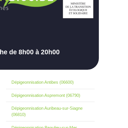
che de 8h00 à 20h00
Dépigeonnisation Antibes (06600)
Dépigeonnisation Aspremont (06790)
Dépigeonnisation Auribeau-sur-Siagne
(06810)
Dépigeonnisation Beaulieu-sur-Mer