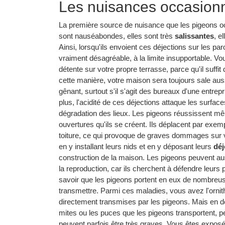
Les nuisances occasionn
La première source de nuisance que les pigeons occa
sont nauséabondes, elles sont très
salissantes
, e
Ainsi, lorsqu'ils envoient ces déjections sur les pa
vraiment désagréable, à la limite insupportable. Vo
détente sur votre propre terrasse, parce qu'il suffi
cette manière, votre maison sera toujours sale aussi 
gênant, surtout s'il s'agit des bureaux d'une entrep
plus, l'acidité de ces déjections attaque les surface
dégradation des lieux. Les pigeons réussissent mêm
ouvertures qu'ils se créent. Ils déplacent par exempl
toiture, ce qui provoque de graves dommages sur vo
en y installant leurs nids et en y déposant leurs
déj
construction de la maison. Les pigeons peuvent a
la reproduction, car ils cherchent à défendre leurs p
savoir que les pigeons portent en eux de nombreus
transmettre. Parmi ces maladies, vous avez l'orni
directement transmises par les pigeons. Mais en de
mites ou les puces que les pigeons transportent, 
peuvent parfois être très graves. Vous êtes expos