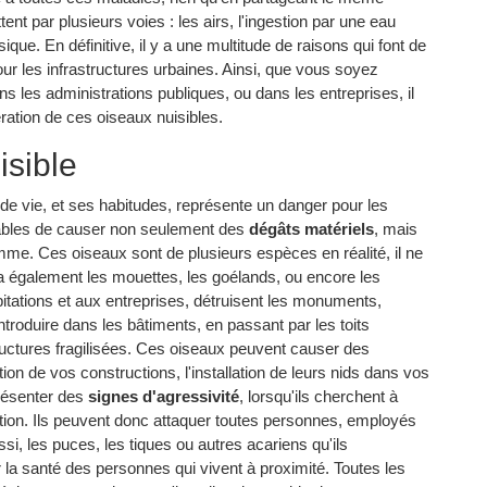
nt par plusieurs voies : les airs, l'ingestion par une eau
ue. En définitive, il y a une multitude de raisons qui font de
 les infrastructures urbaines. Ainsi, que vous soyez
 les administrations publiques, ou dans les entreprises, il
fération de ces oiseaux nuisibles.
isible
de vie, et ses habitudes, représente un danger pour les
pables de causer non seulement des
dégâts matériels
, mais
mme. Ces oiseaux sont de plusieurs espèces en réalité, il ne
a également les mouettes, les goélands, ou encore les
itations et aux entreprises, détruisent les monuments,
'introduire dans les bâtiments, en passant par les toits
ctures fragilisées. Ces oiseaux peuvent causer des
on de vos constructions, l'installation de leurs nids dans vos
 présenter des
signes d'agressivité
, lorsqu'ils cherchent à
ction. Ils peuvent donc attaquer toutes personnes, employés
ssi, les puces, les tiques ou autres acariens qu'ils
 la santé des personnes qui vivent à proximité. Toutes les