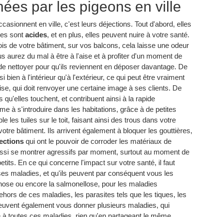
ées par les pigeons en ville
sionnent en ville, c'est leurs déjections. Tout d'abord, elles
lles sont
acides
, et en plus, elles peuvent nuire à votre santé.
rois de votre bâtiment, sur vos balcons, cela laisse une odeur
us aurez du mal à être à l'aise et à profiter d'un moment de
t de nettoyer pour qu'ils reviennent en déposer davantage. De
bien à l'intérieur qu'à l'extérieur, ce qui peut être vraiment
rise, qui doit renvoyer une certaine image à ses clients. De
s qu'elles touchent, et contribuent ainsi à la rapide
e à s'introduire dans les habitations, grâce à de petites
e les tuiles sur le toit, faisant ainsi des trous dans votre
tre bâtiment. Ils arrivent également à bloquer les gouttières,
ections
qui ont le pouvoir de corroder les matériaux de
ussi se montrer agressifs par moment, surtout au moment de
etits. En ce qui concerne l'impact sur votre santé, il faut
es maladies, et qu'ils peuvent par conséquent vous les
those ou encore la salmonellose, pour les maladies
hors de ces maladies, les parasites tels que les tiques, les
peuvent également vous donner plusieurs maladies, qui
é à toutes ces maladies, rien qu'en partageant le même