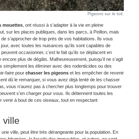
Pigeons sur le toit.
s mouettes
, ont réussi à s'adapter à la vie en pleine
ut, sur les places publiques, dans les parcs, à Peillon, mais
 de s'approcher de trop près de vos habitations. Ils vous
jour, avec toutes les nuisances qu'ils sont capables de
peuvent occasionner, c'est le fait qu'ils se déplacent en
e encore plus de dégâts. Malheureusement, puisqu'il ne s'agit
s simplement les éliminer avec des rodenticides ou des
oir-faire pour
chasser les pigeons
et les empêcher de revenir
ent dû le remarquer, si vous avez déjà tenté de les chasser
as, vous n'aurez pas à chercher plus longtemps pour trouver
peuvent s'en charger pour vous. Ils détiennent toutes les
r venir à bout de ces oiseaux, tout en respectant
ville
e ville, peut être très dérangeante pour la population. En
 voies bitumées, la façade des immeubles, et autres, ne sont