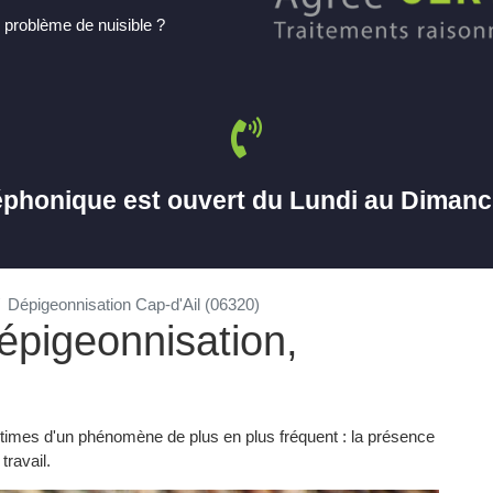
 problème de nuisible ?
éphonique est ouvert du Lundi au Diman
Dépigeonnisation Cap-d'Ail (06320)
épigeonnisation,
ctimes d'un phénomène de plus en plus fréquent : la présence
travail.