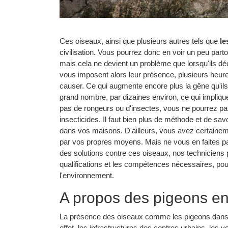
Ces oiseaux, ainsi que plusieurs autres tels que
le
civilisation. Vous pourrez donc en voir un peu parto
mais cela ne devient un problème que lorsqu'ils déc
vous imposent alors leur présence, plusieurs heure
causer. Ce qui augmente encore plus la gêne qu'ils 
grand nombre, par dizaines environ, ce qui impliqu
pas de rongeurs ou d'insectes, vous ne pourrez pa
insecticides. Il faut bien plus de méthode et de sav
dans vos maisons. D'ailleurs, vous avez certainem
par vos propres moyens. Mais ne vous en faites p
des solutions contre ces oiseaux, nos techniciens 
qualifications et les compétences nécessaires, pou
l'environnement.
A propos des pigeons en 
La présence des oiseaux comme les pigeons dans un
effet, les infrastructures des centres urbains, les