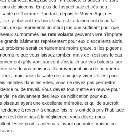
ions de pigeons. En plus de l'aspect sale et très peu
la santé de l'homme. Pourtant, depuis le Moyen Age, ces
ils s'y plaisent très bien. Cela est certainement dû au fait
tion, ce qui représente un atout plus que suffisant pour que
es oiseaux surnommés
les rats volants
peuvent vivre n'importe
 les grands bâtiments représentent pour eux d'excellents abris
 Le problème serait certainement moins grave, si les pigeons
e nourriture que vous laissez tomber, mais ce n'est pas le cas.
ronnement qu'ils vont souvent s'installer sur vos balcons, sur
errasses de vos maisons. Ils provoquent ainsi de nombreux
 lieux, mais aussi la santé de ceux qui y vivent. C'est pour
s installés dans les villes, vous ne devez pas permettre
ésidence ou de travail. Vous devez tout mettre en œuvre pour
e vie, ne deviennent des lieux de nidification pour eux.
es oiseaux ayant une excellente mémoire, et qui de surcroît
tendance à revenir à chaque fois, s'ils ont déjà pris l'habitude
ure n'est donc pas à la négligence, vous devez nous
tallent les dispositifs adéquats, avant que votre maison ou
iseaux.