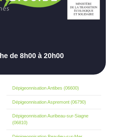
che de 8h00 à 20h00
Dépigeonnisation Antibes (06600)
Dépigeonnisation Aspremont (06790)
Dépigeonnisation Auribeau-sur-Siagne
(06810)
Dépigeonnisation Beaulieu-sur-Mer