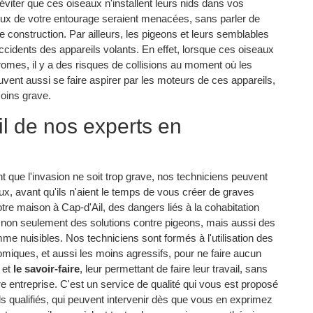
éviter que ces oiseaux n'installent leurs nids dans vos
 ceux de votre entourage seraient menacées, sans parler de
e construction. Par ailleurs, les pigeons et leurs semblables
ccidents des appareils volants. En effet, lorsque ces oiseaux
romes, il y a des risques de collisions au moment où les
uvent aussi se faire aspirer par les moteurs de ces appareils,
oins grave.
il de nos experts en
ant que l'invasion ne soit trop grave, nos techniciens peuvent
aux, avant qu'ils n'aient le temps de vous créer de graves
votre maison à Cap-d'Ail, des dangers liés à la cohabitation
non seulement des solutions contre pigeons, mais aussi des
me nuisibles. Nos techniciens sont formés à l'utilisation des
nomiques, et aussi les moins agressifs, pour ne faire aucun
et
le savoir-faire
, leur permettant de faire leur travail, sans
e entreprise. C'est un service de qualité qui vous est proposé
ls qualifiés, qui peuvent intervenir dès que vous en exprimez