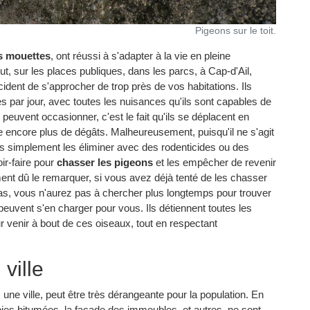
Pigeons sur le toit.
s mouettes
, ont réussi à s'adapter à la vie en pleine
ut, sur les places publiques, dans les parcs, à Cap-d'Ail,
ident de s'approcher de trop près de vos habitations. Ils
s par jour, avec toutes les nuisances qu'ils sont capables de
peuvent occasionner, c'est le fait qu'ils se déplacent en
e encore plus de dégâts. Malheureusement, puisqu'il ne s'agit
s simplement les éliminer avec des rodenticides ou des
oir-faire pour
chasser les pigeons
et les empêcher de revenir
ent dû le remarquer, si vous avez déjà tenté de les chasser
as, vous n'aurez pas à chercher plus longtemps pour trouver
peuvent s'en charger pour vous. Ils détiennent toutes les
r venir à bout de ces oiseaux, tout en respectant
ville
e ville, peut être très dérangeante pour la population. En
 voies bitumées, la façade des immeubles, et autres, ne sont