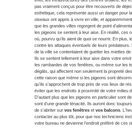
pas vraiment conçus pour être recouverts de déject
esthétique, cela représente aussi un danger pour 
oiseaux ont appris à vivre en ville, et apparemment, 
que les grandes villes regorgent de point d'alimenta
les pigeons se sentent à leur aise. En réalité, c
où, pourvu qu'ils aient de quoi se nourrir. En plus,
contre les attaques éventuels de leurs prédateurs.
de la ville se contentaient de guetter les miettes d
Ils se sentent tellement à leur aise dans votre envi
les rambardes de vos fenêtres, ou même sur les t
dégâts, qui affectent non seulement la propreté des
cette raison que même si les pigeons sont désormai
qu'ils s'approchent de trop près de vos lieux de r
éviter que les endroits à proximité de votre milieu d
D'autant plus que les pigeons en particulier sont d
sont d'une grande ténacité. Ils auront donc toujours 
de s'abriter sur
vos fenêtres
et
vos balcons
. L'he
contacter au plus tôt, pour que nos techniciens ins
votre bureau ne devienne l'endroit préféré de ces o