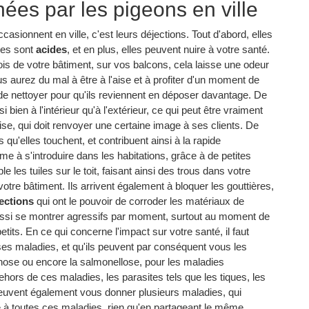
ées par les pigeons en ville
sionnent en ville, c'est leurs déjections. Tout d'abord, elles
lles sont
acides
, et en plus, elles peuvent nuire à votre santé.
rois de votre bâtiment, sur vos balcons, cela laisse une odeur
us aurez du mal à être à l'aise et à profiter d'un moment de
t de nettoyer pour qu'ils reviennent en déposer davantage. De
bien à l'intérieur qu'à l'extérieur, ce qui peut être vraiment
rise, qui doit renvoyer une certaine image à ses clients. De
s qu'elles touchent, et contribuent ainsi à la rapide
e à s'introduire dans les habitations, grâce à de petites
e les tuiles sur le toit, faisant ainsi des trous dans votre
tre bâtiment. Ils arrivent également à bloquer les gouttières,
ections
qui ont le pouvoir de corroder les matériaux de
ussi se montrer agressifs par moment, surtout au moment de
etits. En ce qui concerne l'impact sur votre santé, il faut
es maladies, et qu'ils peuvent par conséquent vous les
those ou encore la salmonellose, pour les maladies
hors de ces maladies, les parasites tels que les tiques, les
peuvent également vous donner plusieurs maladies, qui
é à toutes ces maladies, rien qu'en partageant le même