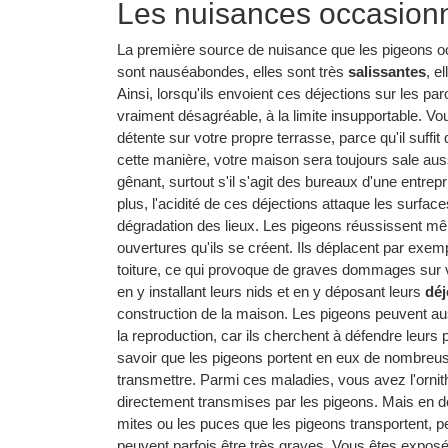
Les nuisances occasionn
La première source de nuisance que les pigeons occa
sont nauséabondes, elles sont très
salissantes
, e
Ainsi, lorsqu'ils envoient ces déjections sur les pa
vraiment désagréable, à la limite insupportable. Vo
détente sur votre propre terrasse, parce qu'il suffi
cette manière, votre maison sera toujours sale aussi 
gênant, surtout s'il s'agit des bureaux d'une entrep
plus, l'acidité de ces déjections attaque les surface
dégradation des lieux. Les pigeons réussissent mêm
ouvertures qu'ils se créent. Ils déplacent par exempl
toiture, ce qui provoque de graves dommages sur vo
en y installant leurs nids et en y déposant leurs
déj
construction de la maison. Les pigeons peuvent a
la reproduction, car ils cherchent à défendre leurs p
savoir que les pigeons portent en eux de nombreus
transmettre. Parmi ces maladies, vous avez l'orni
directement transmises par les pigeons. Mais en de
mites ou les puces que les pigeons transportent, 
peuvent parfois être très graves. Vous êtes expos