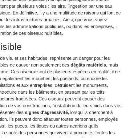
nt par plusieurs voies : les airs, l'ingestion par une eau
ue. En définitive, il y a une multitude de raisons qui font de
 les infrastructures urbaines. Ainsi, que vous soyez
 les administrations publiques, ou dans les entreprises, il
fération de ces oiseaux nuisibles.
isible
de vie, et ses habitudes, représente un danger pour les
pables de causer non seulement des
dégâts matériels
, mais
mme. Ces oiseaux sont de plusieurs espèces en réalité, il ne
a également les mouettes, les goélands, ou encore les
itations et aux entreprises, détruisent les monuments,
'introduire dans les bâtiments, en passant par les toits
ctures fragilisées. Ces oiseaux peuvent causer des
on de vos constructions, l'installation de leurs nids dans vos
 présenter des
signes d'agressivité
, lorsqu'ils cherchent à
ction. Ils peuvent donc attaquer toutes personnes, employés
ssi, les puces, les tiques ou autres acariens qu'ils
 la santé des personnes qui vivent à proximité. Toutes les