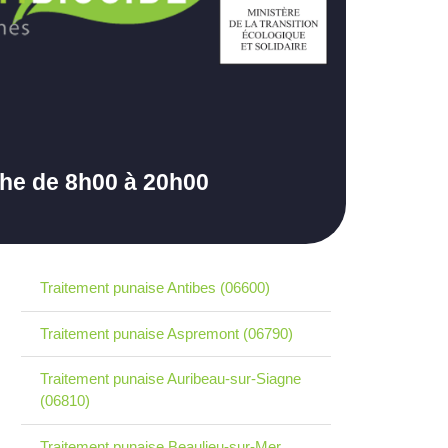
che de 8h00 à 20h00
Traitement punaise Antibes (06600)
Traitement punaise Aspremont (06790)
Traitement punaise Auribeau-sur-Siagne
(06810)
Traitement punaise Beaulieu-sur-Mer