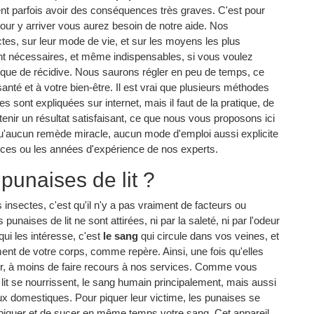
ent parfois avoir des conséquences très graves. C'est pour
pour y arriver vous aurez besoin de notre aide. Nos
tes, sur leur mode de vie, et sur les moyens les plus
nt nécessaires, et même indispensables, si vous voulez
sque de récidive. Nous saurons régler en peu de temps, ce
nté et à votre bien-être. Il est vrai que plusieurs méthodes
s sont expliquées sur internet, mais il faut de la pratique, de
enir un résultat satisfaisant, ce que nous vous proposons ici
t qu'aucun remède miracle, aucun mode d'emploi aussi explicite
nces ou les années d'expérience de nos experts.
 punaises de lit ?
insectes, c'est qu'il n'y a pas vraiment de facteurs ou
unaises de lit ne sont attirées, ni par la saleté, ni par l'odeur
qui les intéresse, c'est
le sang
qui circule dans vos veines, et
ent de votre corps, comme repère. Ainsi, une fois qu'elles
éloger, à moins de faire recours à nos services. Comme vous
lit se nourrissent, le sang humain principalement, mais aussi
domestiques. Pour piquer leur victime, les punaises se
e piquer et de sucer en même temps votre sang. Cet appareil