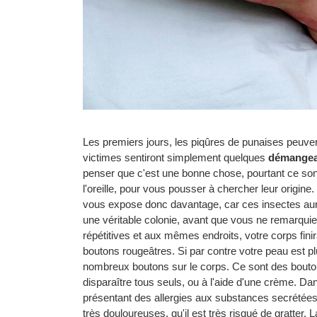
Les premiers jours, les piqûres de punaises peuv
victimes sentiront simplement quelques
démangea
penser que c'est une bonne chose, pourtant ce so
l'oreille, pour vous pousser à chercher leur origi
vous expose donc davantage, car ces insectes aur
une véritable colonie, avant que vous ne remarqui
répétitives et aux mêmes endroits, votre corps fini
boutons rougeâtres. Si par contre votre peau est pl
nombreux boutons sur le corps. Ce sont des bout
disparaître tous seuls, ou à l'aide d'une crème. Dan
présentant des allergies aux substances secrétées
très douloureuses, qu'il est très risqué de gratter.