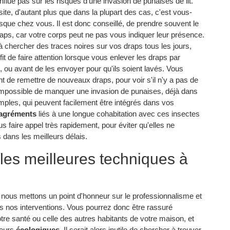
nflue pas sur les risques d'une invasion de punaises de lit.
te, d'autant plus que dans la plupart des cas, c'est vous-
que chez vous. Il est donc conseillé, de prendre souvent le
aps, car votre corps peut ne pas vous indiquer leur présence.
e à chercher des traces noires sur vos draps tous les jours,
fit de faire attention lorsque vous enlever les draps par
ou avant de les envoyer pour qu'ils soient lavés. Vous
t de remettre de nouveaux draps, pour voir s'il n'y a pas de
 impossible de manquer une invasion de punaises, déjà dans
ples, qui peuvent facilement être intégrés dans vos
agréments
liés à une longue cohabitation avec ces insectes
ous faire appel très rapidement, pour éviter qu'elles ne
s dans les meilleurs délais.
les meilleures techniques à
 nous mettons un point d'honneur sur le professionnalisme et
es nos interventions. Vous pourrez donc être rassuré
re santé ou celle des autres habitants de votre maison, et
leurs
écologiques
. Il serait alors inutile de chercher à trouver