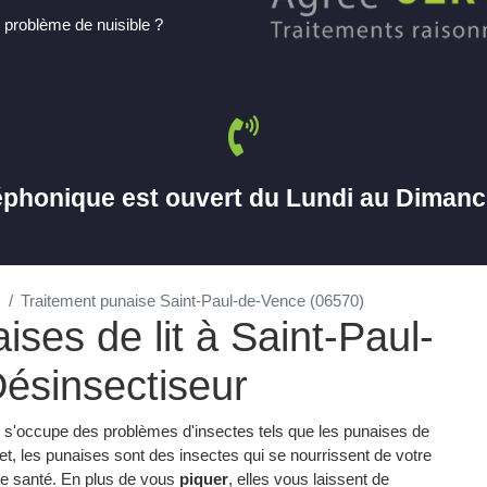
 problème de nuisible ?
éphonique est ouvert du Lundi au Diman
Traitement punaise Saint-Paul-de-Vence (06570)
ises de lit à Saint-Paul-
ésinsectiseur
i s'occupe des problèmes d'insectes tels que les punaises de
ffet, les punaises sont des insectes qui se nourrissent de votre
tre santé. En plus de vous
piquer
, elles vous laissent de