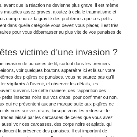
e, avant que la réaction ne devienne plus grave. Il est même
res maladies assez graves, ajoutez à cela le traumatisme et
 vous comprendrez la gravité des problèmes que ces petits
t dans quelle catégorie vous devez vous placer, il est très
saires pour vous débarrasser au plus vite de vos punaises de
tes victime d'une invasion ?
ne invasion de punaises de lit, surtout dans les premiers
aisons, voir quelques boutons apparaître ici et là sur votre
mptômes des piqûres de punaises, vous ne saurez pas qu'il
ster
vigilants
à l'avenir, et observer les détails, les
vent survenir. De cette manière, dès l'apparition des
 petits insectes noirs sur vos draps, pour confirmer ou non,
ceux qui ne présentent aucune marque suite aux piqûres de
oints noirs sur vos draps, lorsque vous les redresser le
s traces laissé par les carcasses de celles que vous avez
ussi voir ces carcasses, des corps noirs et aplatis, qui
ndiquent la présence des punaises. Il est important de