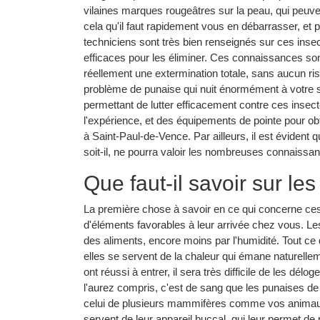
vilaines marques rougeâtres sur la peau, qui peuv
cela qu'il faut rapidement vous en débarrasser, et 
techniciens sont très bien renseignés sur ces insec
efficaces pour les éliminer. Ces connaissances so
réellement une extermination totale, sans aucun ri
problème de punaise qui nuit énormément à votre sa
permettant de lutter efficacement contre ces insecte
l'expérience, et des équipements de pointe pour obt
à Saint-Paul-de-Vence. Par ailleurs, il est éviden
soit-il, ne pourra valoir les nombreuses connaissa
Que faut-il savoir sur les
La première chose à savoir en ce qui concerne ces 
d'éléments favorables à leur arrivée chez vous. Les p
des aliments, encore moins par l'humidité. Tout ce 
elles se servent de la chaleur qui émane naturellem
ont réussi à entrer, il sera très difficile de les d
l'aurez compris, c'est de sang que les punaises de 
celui de plusieurs mammifères comme vos animaux 
servent de leur appareil buccal, qui leur permet d