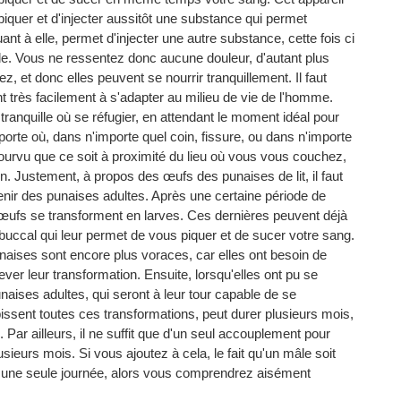
quer et d'injecter aussitôt une substance qui permet
nt à elle, permet d'injecter une autre substance, cette fois ci
ide. Vous ne ressentez donc aucune douleur, d'autant plus
, et donc elles peuvent se nourrir tranquillement. Il faut
ent très facilement à s'adapter au milieu de vie de l'homme.
it tranquille où se réfugier, en attendant le moment idéal pour
porte où, dans n'importe quel coin, fissure, ou dans n'importe
pourvu que ce soit à proximité du lieu où vous vous couchez,
n. Justement, à propos des œufs des punaises de lit, il faut
venir des punaises adultes. Après une certaine période de
 œufs se transforment en larves. Ces dernières peuvent déjà
 buccal qui leur permet de vous piquer et de sucer votre sang.
unaises sont encore plus voraces, car elles ont besoin de
er leur transformation. Ensuite, lorsqu'elles ont pu se
aises adultes, qui seront à leur tour capable de se
bissent toutes ces transformations, peut durer plusieurs mois,
 Par ailleurs, il ne suffit que d'un seul accouplement pour
eurs mois. Si vous ajoutez à cela, le fait qu'un mâle soit
n une seule journée, alors vous comprendrez aisément