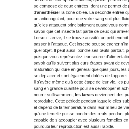
se compose de deux entrées, dont une permet de pi
d'
anesthésier
la zone ciblée. La seconde entrée qua
un anticoagulant, pour que votre sang soit plus flu
qu'elles attaquent principalement quand vous dormez
savoir que cet insecte fait partie de ceux qui arriv
Lorsqu'il arrive, il se trouve aussitôt un petit endro
passer à l'attaque. Cet insecte peut se cacher n'im
quel objet. Il peut aussi pondre ses œufs partout, 
puisque vous représentez leur source d'alimentatio
savoir qu'ils suivent plusieurs étapes avant de de
maturation qui dure en général quelques jours, les
se déplacer et sont également dotées de l'appareil
Il s'avère même qu'à cette étape de leur vie, les p
sang en grande quantité pour se développer et achev
nourrir suffisamment,
les larves
deviennent des pun
reproduire. Cette période pendant laquelle elles su
et dépend de la température dans leur milieu de vie.
qu'une femelle puisse pondre des œufs pendant plusi
capable de s'accoupler avec plusieurs femelles e
pourquoi leur reproduction est aussi rapide.