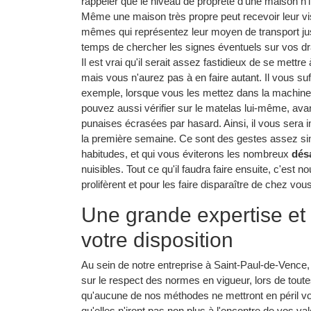
rappeler que le niveau de propreté d'une maison n'i
Même une maison très propre peut recevoir leur visi
mêmes qui représentez leur moyen de transport jus
temps de chercher les signes éventuels sur vos dr
Il est vrai qu'il serait assez fastidieux de se mettr
mais vous n'aurez pas à en faire autant. Il vous suf
exemple, lorsque vous les mettez dans la machine, 
pouvez aussi vérifier sur le matelas lui-même, avan
punaises écrasées par hasard. Ainsi, il vous sera
la première semaine. Ce sont des gestes assez sim
habitudes, et qui vous éviterons les nombreux
dés
nuisibles. Tout ce qu'il faudra faire ensuite, c'est n
prolifèrent et pour les faire disparaître de chez vou
Une grande expertise et 
votre disposition
Au sein de notre entreprise à Saint-Paul-de-Vence,
sur le respect des normes en vigueur, lors de tout
qu'aucune de nos méthodes ne mettront en péril vot
qu'elles n'iront pas non plus à l'encontre de vos va